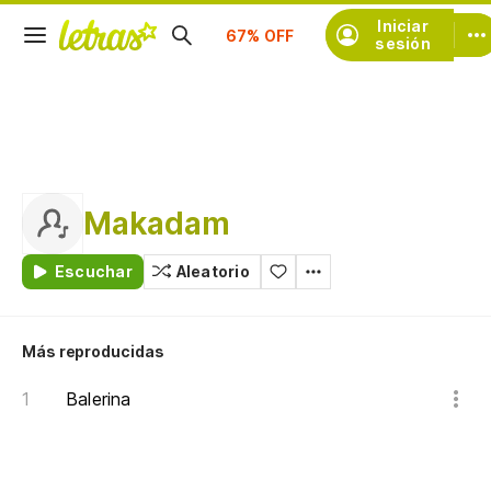
Suscríbete
Iniciar
sesión
Makadam
Escuchar
Aleatorio
Más reproducidas
Balerina