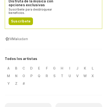
Disfruta de la música con
opciones exclusivas
Suscríbete para desbloquear
beneficios.
Suscríbete
M
Makadam
Todos los artistas
A
B
C
D
E
F
G
H
I
J
K
L
M
N
O
P
Q
R
S
T
U
V
W
X
Y
Z
#