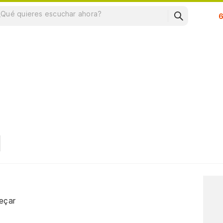
Su
eçar