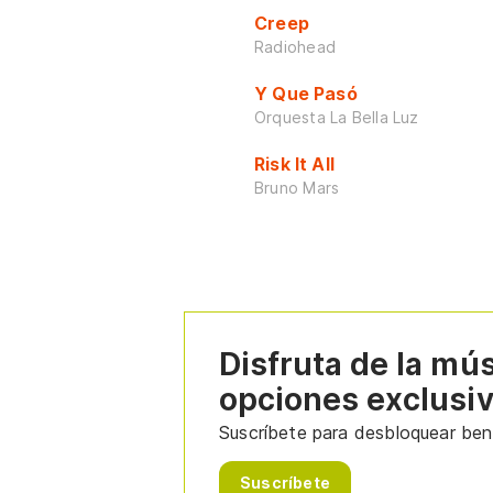
Creep
Radiohead
Y Que Pasó
Orquesta La Bella Luz
Risk It All
Bruno Mars
Disfruta de la mú
opciones exclusi
Suscríbete para desbloquear bene
Suscríbete