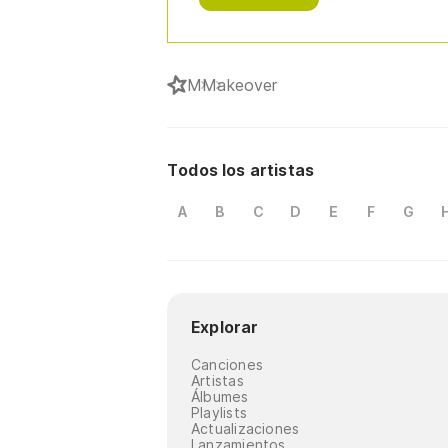
M
Makeover
Todos los artistas
A
B
C
D
E
F
G
Explorar
Canciones
Artistas
Álbumes
Playlists
Actualizaciones
Lanzamientos