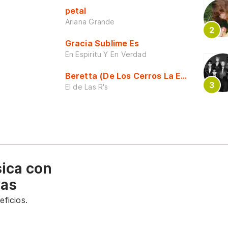
petal
Ariana Grande
Gracia Sublime Es
En Espiritu Y En Verdad
Beretta (De Los Cerros La Escuela)
El de Las R's
sica con
vas
ficios.