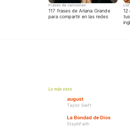
Frases de canciones
Lis
117 frases de Ariana Grande
12
para compartir en las redes
tus
ing
Lo más visto
august
Taylor Swift
La Bondad de Dios
StayInFaith