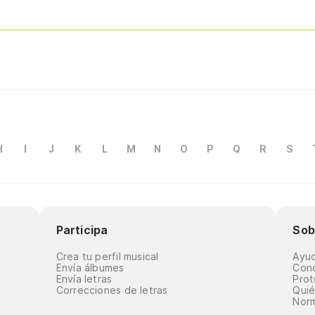
H
I
J
K
L
M
N
O
P
Q
R
S
Participa
Sob
Crea tu perfil musical
Ayu
Envía álbumes
Cond
Envía letras
Prot
Correcciones de letras
Qui
Norm