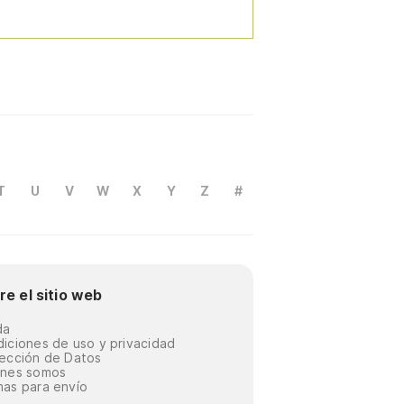
T
U
V
W
X
Y
Z
#
re el sitio web
da
iciones de uso y privacidad
ección de Datos
énes somos
as para envío