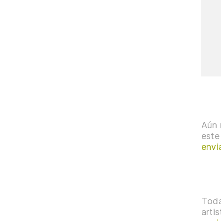
Aún 
este
envi
Toda
arti