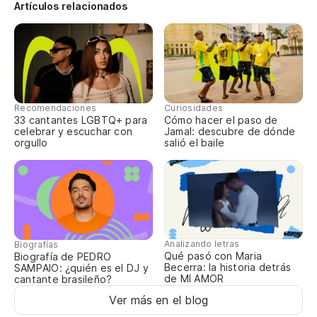
Lo
Artículos relacionados
Os
Ve
Ve
Recomendaciones
Curiosidades
33 cantantes LGBTQ+ para
Cómo hacer el paso de
Lo
celebrar y escuchar con
Jamal: descubre de dónde
orgullo
salió el baile
Os
Da
Le
Analizando letras
Biografías
Qué pasó con Maria
Biografía de PEDRO
Becerra: la historia detrás
SAMPAIO: ¿quién es el DJ y
Ab
de MI AMOR
cantante brasileño?
Ver más en el blog