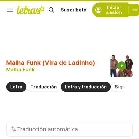
Iniciar
Suscríbete
sesión
Copiar fragmento
Copiar toda la letra
Malha Funk (Vira de Ladinho)
Practicar la pronunciación de
Malha Funk
Comentar sobre este fragmento
Letra
Traducción
Letra y traducción
Significad
Traducción automática