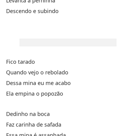
Levanta a perninha
Descendo e subindo
Lo
Os
Ve
Ve
Fico tarado
Lo
Quando vejo o rebolado
Os
Dessa mina eu me acabo
Ela empina o popozão
Da
Dedinho na boca
Le
Faz carinha de safada
Essa mina é assanhada