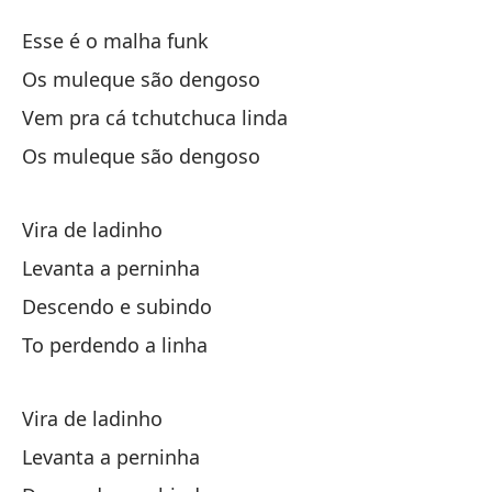
Vo
Esse é o malha funk
Ma
Os muleque são dengoso
Vem pra cá tchutchuca linda
Es
Os muleque são dengoso
Lo
Vira de ladinho
Os
Levanta a perninha
Ve
Descendo e subindo
Ve
To perdendo a linha
Lo
Vira de ladinho
Os
Levanta a perninha