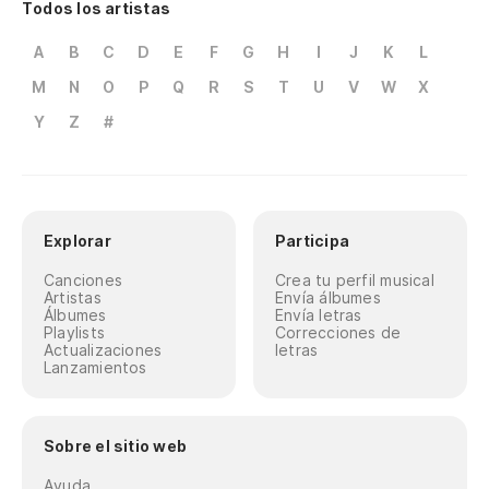
Todos los artistas
A
B
C
D
E
F
G
H
I
J
K
L
M
N
O
P
Q
R
S
T
U
V
W
X
Y
Z
#
Explorar
Participa
Canciones
Crea tu perfil musical
Artistas
Envía álbumes
Álbumes
Envía letras
Playlists
Correcciones de
Actualizaciones
letras
Lanzamientos
Sobre el sitio web
Ayuda