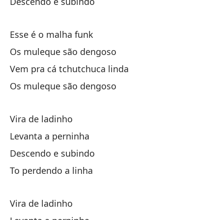
Da
Descendo e subindo
Le
Esse é o malha funk
Os muleque são dengoso
Ab
Vem pra cá tchutchuca linda
Os muleque são dengoso
Es
Vira de ladinho
Da
Levanta a perninha
Le
Descendo e subindo
To perdendo a linha
Ab
Vira de ladinho
Es