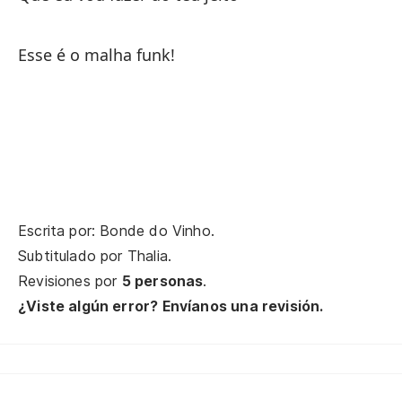
Le
Esse é o malha funk!
Ab
Es
Da
Le
Escrita por: Bonde do Vinho.
Subtitulado por
Thalia
.
Revisiones por
5 personas
.
Ab
¿Viste algún error? Envíanos una revisión.
Es