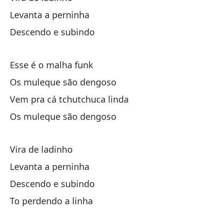
Levanta a perninha
Cu
Descendo e subindo
De
Esse é o malha funk
El
Os muleque são dengoso
Vem pra cá tchutchuca linda
De
Os muleque são dengoso
Ha
Vira de ladinho
Levanta a perninha
Es
Descendo e subindo
Y 
To perdendo a linha
E 