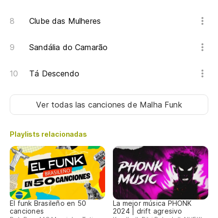
Ve
Clube das Mulheres
Qu
Qu
Sandália do Camarão
Tá Descendo
En
Na
Ver todas las canciones
de Malha Funk
No
Playlists relacionadas
Ve
Ve
Qu
El funk Brasileño en 50
La mejor música PHONK
Qu
canciones
2024 | drift agresivo