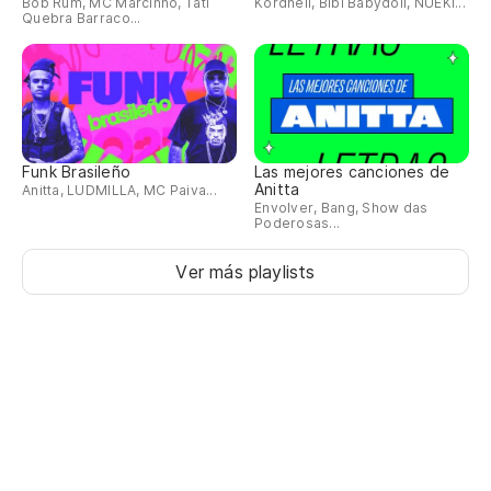
Bob Rum, MC Marcinho, Tati
Kordhell, Bibi Babydoll, NUEKI...
Quebra Barraco...
¡E
Funk Brasileño
Las mejores canciones de
Anitta
Anitta, LUDMILLA, MC Paiva...
Envolver, Bang, Show das
Poderosas...
Ver más playlists