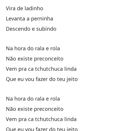
Vira de ladinho
Es
Levanta a perninha
Descendo e subindo
Lo
Os
Na hora do rala e rola
Não existe preconceito
Ve
Vem pra ca tchutchuca linda
Ve
Que eu vou fazer do teu jeito
Lo
Os
Na hora do rala e rola
Não existe preconceito
Da
Vem pra ca tchutchuca linda
Que eu vou fazer do teu jeito