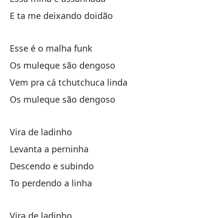
Ab
E ta me deixando doidão
Es
Esse é o malha funk
Os muleque são dengoso
Da
Vem pra cá tchutchuca linda
Le
Os muleque são dengoso
Ab
Vira de ladinho
Levanta a perninha
Descendo e subindo
To perdendo a linha
M
Vira de ladinho