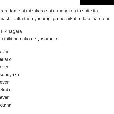
eru tame ni mizukara shi o manekou to shite ita
achi datta tada yasuragi ga hoshikatta dake na no ni
 kikinagara
u toiki no naka de yasuragi o
rever"
ekai o
rever"
 tsubuyaku
rever"
ekai o
rever"
otanai