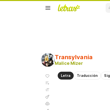
Transylvania
Malice Mizer
Agregar
Letra
Traducción
Sig
a
Agregar
favoritos
a
Tamaño
playlist
de la
fuente
Acordes
Imprimir