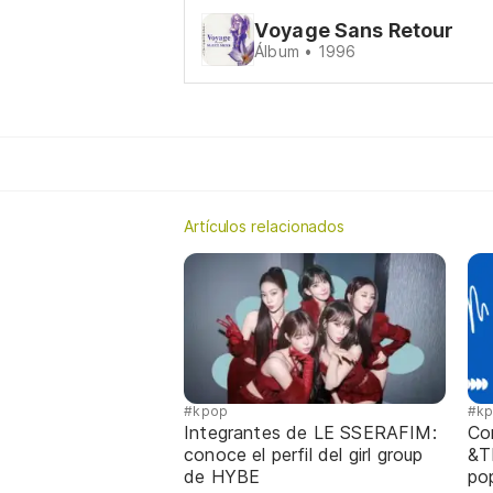
Voyage Sans Retour
Álbum • 1996
Artículos relacionados
#kpop
#k
Integrantes de LE SSERAFIM:
Co
conoce el perfil del girl group
&T
de HYBE
po