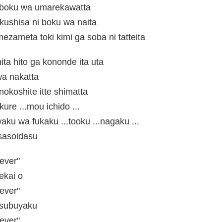
 boku wa umarekawatta
kushisa ni boku wa naita
mezameta toki kimi ga soba ni tatteita
ita hito ga kononde ita uta
wa nakatta
okoshite itte shimatta
ure ...mou ichido ...
aku wa fukaku ...tooku ...nagaku ...
sasoidasu
rever"
ekai o
rever"
 tsubuyaku
rever"