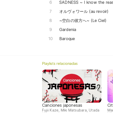
SADNESS ~ I know the reas
オルヴォワール (au revoir)
~空白の彼方へ~ (Le Ciel)
Gardenia
Baroque
Playlists relacionadas
Canciones japonesas
Ci
Fujii Kaze, Miki Matsubara, Utada
Mar