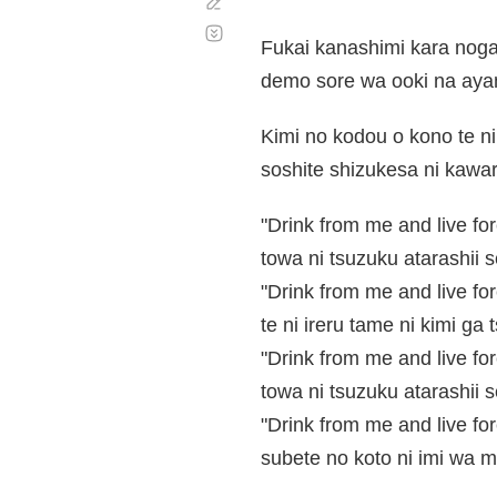
Corregir
Desplazamiento
automático
Fukai kanashimi kara nogar
demo sore wa ooki na ayam
Kimi no kodou o kono te ni
soshite shizukesa ni kawar
"Drink from me and live fo
towa ni tsuzuku atarashii s
"Drink from me and live fo
te ni ireru tame ni kimi ga
"Drink from me and live fo
towa ni tsuzuku atarashii s
"Drink from me and live fo
subete no koto ni imi wa m