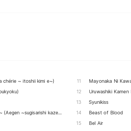
rie ~ itoshii kimi e~)
Mayonaka Ni Kawa
ukyoku)
Uruwashiki Kamen 
Syunikiss
Aegen ~過ぎ去りし風と共に~ (Aegen ~sugisarishi kaze to tomo ni~)
Beast of Blood
Bel Air