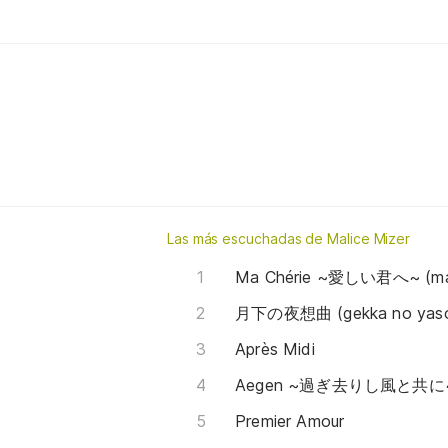
Las más escuchadas de Malice Mizer
Ma Chérie ~愛しい君へ~ (ma ché
月下の夜想曲 (gekka no yaso
Après Midi
Premier Amour