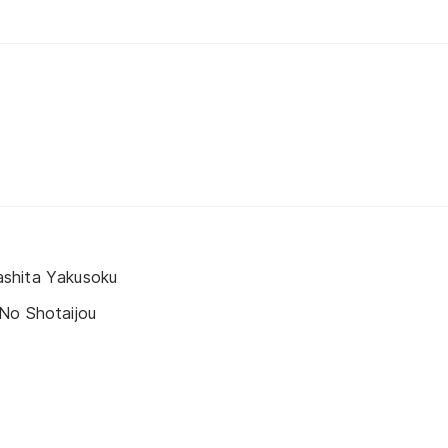
shita Yakusoku
No Shotaijou