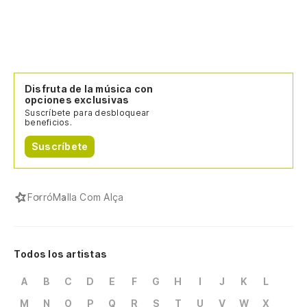
Disfruta de la música con
opciones exclusivas
Suscríbete para desbloquear
beneficios.
Suscríbete
Forró
Malla Com Alça
Todos los artistas
A
B
C
D
E
F
G
H
I
J
K
L
M
N
O
P
Q
R
S
T
U
V
W
X