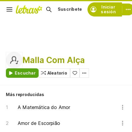
Iniciar
Suscríbete
sesión
Malla Com Alça
Escuchar
Aleatorio
Más reproducidas
A Matemática do Amor
Amor de Escorpião