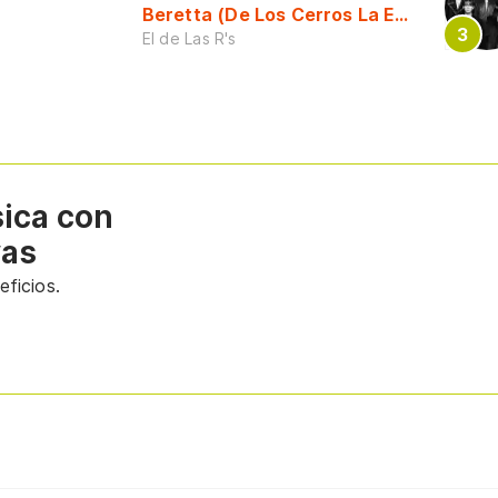
Beretta (De Los Cerros La Escuela)
El de Las R's
sica con
vas
ficios.