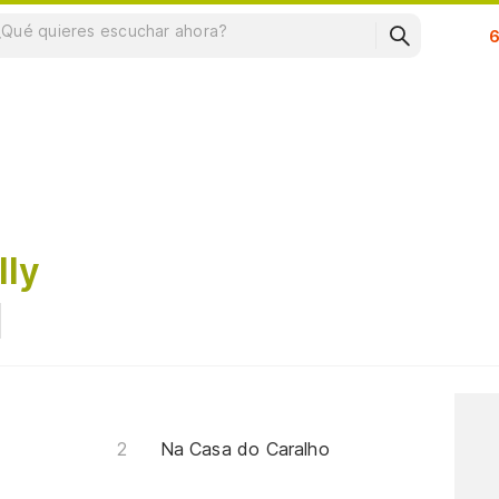
Su
lly
Na Casa do Caralho