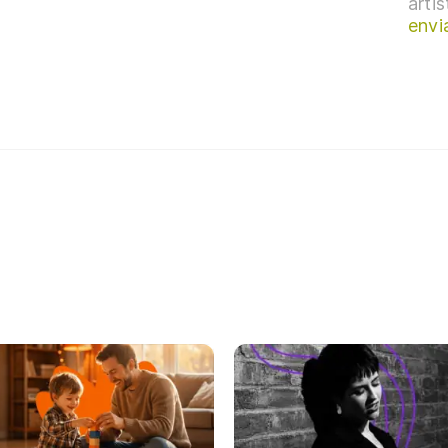
arti
envi