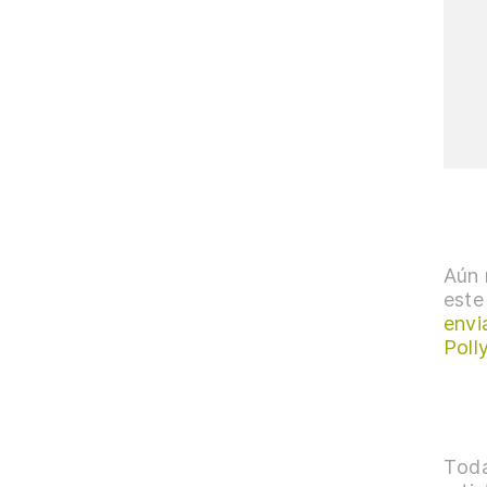
Aún 
este
envi
Poll
Toda