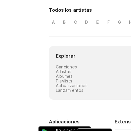
Todos los artistas
A
B
C
D
E
F
G
Explorar
Canciones
Artistas
Álbumes
Playlists
Actualizaciones
Lanzamientos
Aplicaciones
Extens