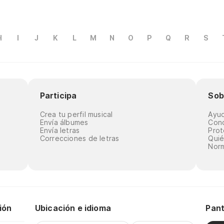
H
I
J
K
L
M
N
O
P
Q
R
S
Participa
Sob
Crea tu perfil musical
Ayu
Envía álbumes
Cond
Envía letras
Prot
Correcciones de letras
Qui
Norm
ión
Ubicación e idioma
Pant