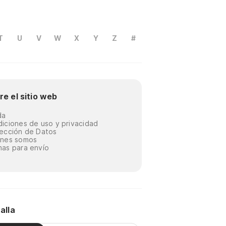
T
U
V
W
X
Y
Z
#
re el sitio web
da
iciones de uso y privacidad
ección de Datos
énes somos
as para envío
alla