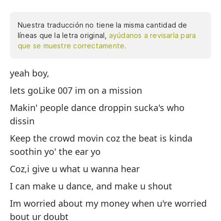
Nuestra traducción no tiene la misma cantidad de
líneas que la letra original,
ayúdanos a revisarla para
que se muestre correctamente.
yeah boy,
Sí
lets goLike 007 im on a mission
v
Makin' people dance droppin sucka's who
Co
dissin
Ha
Keep the crowd movin coz the beat is kinda
to
soothin yo' the ear yo
Ma
Coz,i give u what u wanna hear
po
oí
I can make u dance, and make u shout
Po
Im worried about my money when u're worried
bout ur doubt
Pu