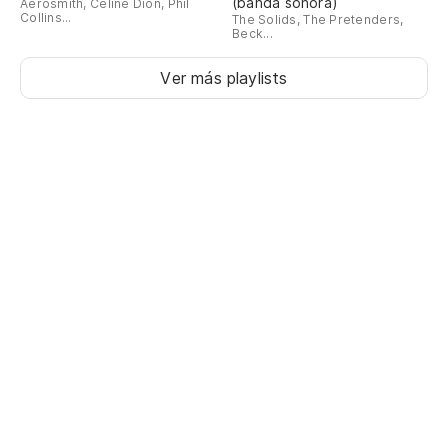
(banda sonora)
Aerosmith, Céline Dion, Phil
Collins...
The Solids, The Pretenders,
Beck...
Ver más playlists