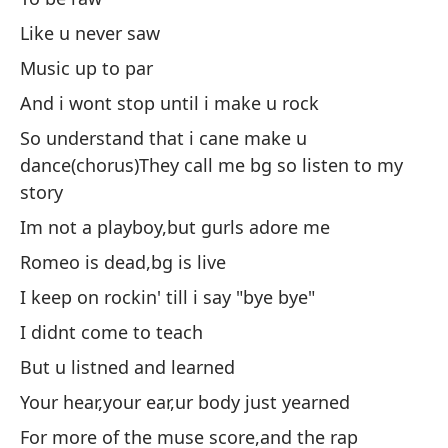
Like u never saw
Music up to par
So
And i wont stop until i make u rock
Mi
So understand that i cane make u
Fu
dance(chorus)They call me bg so listen to my
Co
story
De
Im not a playboy,but gurls adore me
Se
Romeo is dead,bg is live
Co
I keep on rockin' till i say "bye bye"
Mú
I didnt come to teach
Y 
But u listned and learned
As
Your hear,your ear,ur body just yearned
For more of the muse score,and the rap