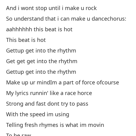
And i wont stop until i make u rock
Me
pr
So understand that i can make u dancechorus:
Y 
aahhhhhh this beat is hot
As
This beat is hot
Gettup get into the rhythm
¡A
Get get get into the rhythm
Es
Gettup get into the rhythm
Le
Make up ur mindIm a part of force ofcourse
Le
My lyrics runnin' like a race horce
Le
Strong and fast dont try to pass
De
With the speed im using
Telling fresh rhymes is what im movin
To be raw