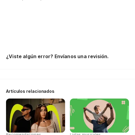
me
Te
MC
To
qu
Ha
¿Viste algún error? Envíanos una revisión.
Nu
al
Y 
As
Artículos relacionados
Oh
Recomendaciones
Listas musicales