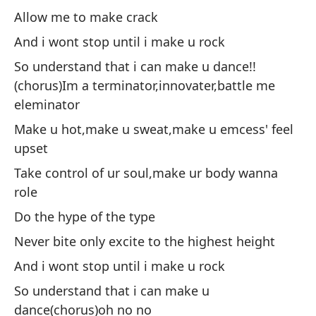
Me
Allow me to make crack
No
And i wont stop until i make u rock
Ro
So understand that i can make u dance!!
(chorus)Im a terminator,innovater,battle me
Si
eleminator
No
Make u hot,make u sweat,make u emcess' feel
Pe
upset
Tu
Take control of ur soul,make ur body wanna
Má
role
Pe
Do the hype of the type
Y 
Never bite only excite to the highest height
¡A
And i wont stop until i make u rock
So understand that i can make u
So
dance(chorus)oh no no