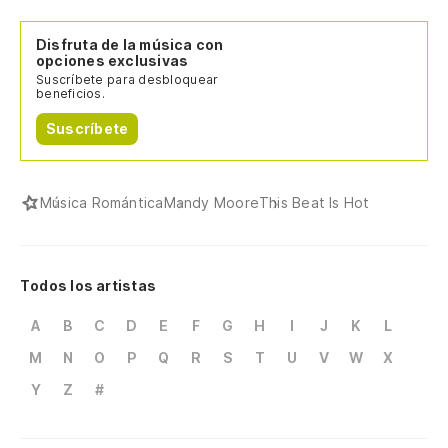
Disfruta de la música con
opciones exclusivas
Suscríbete para desbloquear
beneficios.
Suscríbete
Música Romántica
Mandy Moore
This Beat Is Hot
Todos los artistas
A
B
C
D
E
F
G
H
I
J
K
L
M
N
O
P
Q
R
S
T
U
V
W
X
Y
Z
#