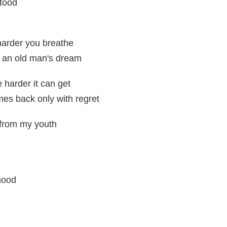
tood
 harder you breathe
e an old man's dream
 harder it can get
es back only with regret
 from my youth
dhood