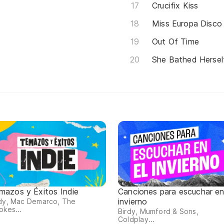
Crucifix Kiss
Miss Europa Disco
Out Of Time
She Bathed Hersel
mazos y Éxitos Indie
Canciones para escuchar en
invierno
rdy, Mac Demarco, The
okes...
Birdy, Mumford & Sons,
Coldplay...