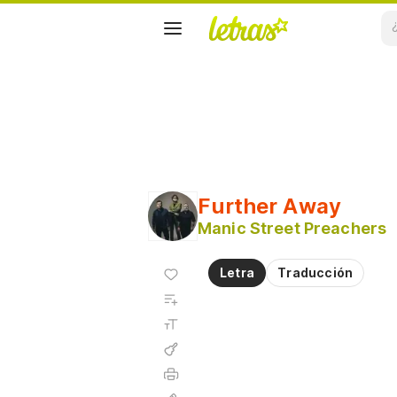
Further Away
Manic Street Preachers
Agregar
Letra
Traducción
a
Agregar
favoritos
a
Tamaño
playlist
de la
fuente
Acordes
Imprimir