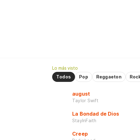
Lo más visto
Todos
Pop
Reggaeton
Roc
august
Taylor Swift
La Bondad de Dios
StayInFaith
Creep