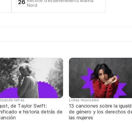
Recinte d'esdeveniments Marina
26
Nord
lizando letras
Listas musicales
ust, de Taylor Swift:
13 canciones sobre la igual
nificado e historia detrás de
de género y los derechos d
canción
las mujeres