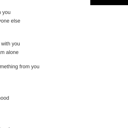
m you
yone else
 with you
am alone
something from you
dhood