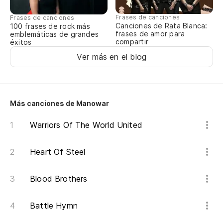
Ha
Frases de canciones
Frases de canciones
gl
Canciones de Rata Blanca:
100 frases de rock más
frases de amor para
emblemáticas de grandes
On
compartir
éxitos
Ver más en el blog
Si
Si
Más canciones de Manowar
Ad
Warriors Of The World United
Fi
Vi
Heart Of Steel
Ol
Blood Brothers
Si
Battle Hymn
Si