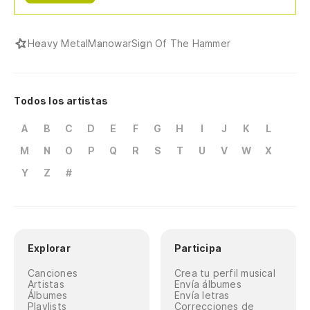
Heavy Metal
Manowar
Sign Of The Hammer
Todos los artistas
A
B
C
D
E
F
G
H
I
J
K
L
M
N
O
P
Q
R
S
T
U
V
W
X
Y
Z
#
Explorar
Participa
Canciones
Crea tu perfil musical
Artistas
Envía álbumes
Álbumes
Envía letras
Playlists
Correcciones de