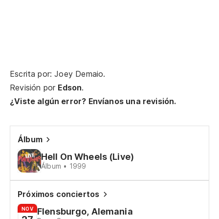
No
Ha
gl
On
Escrita por: Joey Demaio.
Revisión por
Edson
.
Si
¿Viste algún error? Envíanos una revisión.
Si
Ad
Álbum
Hell On Wheels (Live)
Fi
Álbum • 1999
Si
Próximos conciertos
Si
NOV
Flensburgo, Alemania