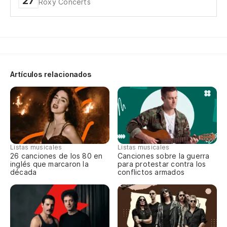
27
Roxy Concerts
El
le
Th
Ne
Artículos relacionados
do
Bl
Cu
nu
Listas musicales
Listas musicales
26 canciones de los 80 en
Canciones sobre la guerra
Fo
inglés que marcaron la
para protestar contra los
década
conflictos armados
Ll
Ca