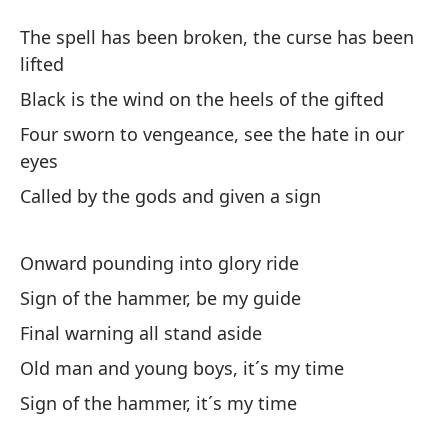
The spell has been broken, the curse has been
lifted
Black is the wind on the heels of the gifted
Four sworn to vengeance, see the hate in our
Go
eyes
en
Called by the gods and given a sign
Po
Lo
Onward pounding into glory ride
Th
Sign of the hammer, be my guide
Final warning all stand aside
En
Old man and young boys, it´s my time
In
Sign of the hammer, it´s my time
Ah