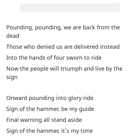
Ll
Ca
Pounding, pounding, we are back from the
Ha
dead
gl
Those who denied us are delivered instead
On
Into the hands of four sworn to ride
Now the people will triumph and live by the
Si
sign
Si
Ad
Onward pounding into glory ride
Fi
Sign of the hammer, be my guide
Final warning all stand aside
Si
Sign of the hammer, it´s my time
Si