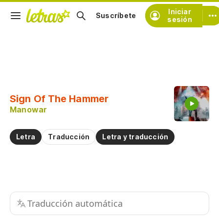
Iniciar
Suscríbete
sesión
Copiar fragmento
Copiar toda la letra
Sign Of The Hammer
Practicar la pronunciación de
Manowar
Comentar sobre este fragmento
Letra
Traducción
Letra y traducción
Traducción automática