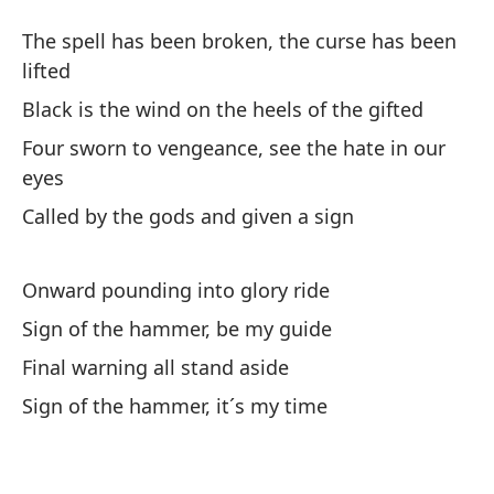
Si
The spell has been broken, the curse has been
S
lifted
Black is the wind on the heels of the gifted
El
Four sworn to vengeance, see the hate in our
le
eyes
Th
Called by the gods and given a sign
Ne
do
Onward pounding into glory ride
Bl
Sign of the hammer, be my guide
Final warning all stand aside
Cu
Sign of the hammer, it´s my time
nu
Fo