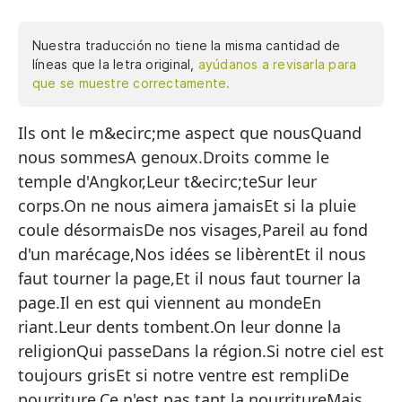
Nuestra traducción no tiene la misma cantidad de
líneas que la letra original,
ayúdanos a revisarla para
que se muestre correctamente.
Ils ont le m&ecirc;me aspect que nousQuand
Ti
nous sommesA genoux.Droits comme le
C
temple d'Angkor,Leur t&ecirc;teSur leur
De
corps.On ne nous aimera jamaisEt si la pluie
Re
coule désormaisDe nos visages,Pareil au fond
d'un marécage,Nos idées se libèrentEt il nous
Su
faut tourner la page,Et il nous faut tourner la
En
page.Il en est qui viennent au mondeEn
N
riant.Leur dents tombent.On leur donne la
religionQui passeDans la région.Si notre ciel est
Y 
toujours grisEt si notre ventre est rempliDe
De
pourriture,Ce n'est pas tant la nourritureMais