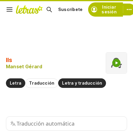
Iniciar
Suscríbete
sesión
Copiar fragmento
Copiar toda la letra
Ils
Practicar la pronunciación de
Manset Gérard
Comentar sobre este fragmento
Letra
Traducción
Letra y traducción
Traducción automática