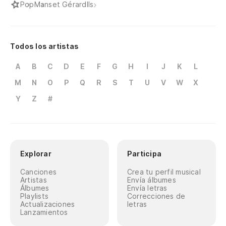
Pop
Manset Gérard
Ils
Todos los artistas
A
B
C
D
E
F
G
H
I
J
K
L
M
N
O
P
Q
R
S
T
U
V
W
X
Y
Z
#
Explorar
Participa
Canciones
Crea tu perfil musical
Artistas
Envía álbumes
Álbumes
Envía letras
Playlists
Correcciones de
Actualizaciones
letras
Lanzamientos