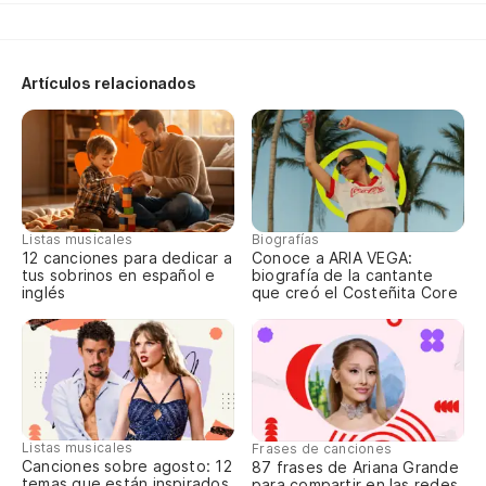
No
Si
Artículos relacionados
El
De
De
Ha
Listas musicales
Biografías
Q
12 canciones para dedicar a
Conoce a ARIA VEGA:
tus sobrinos en español e
biografía de la cantante
A 
inglés
que creó el Costeñita Core
N
Y 
De
Si
Listas musicales
Frases de canciones
Canciones sobre agosto: 12
87 frases de Ariana Grande
Y 
temas que están inspirados
para compartir en las redes