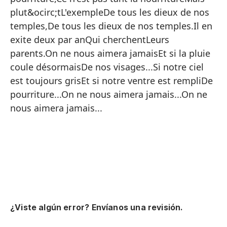
Si
plut&ocirc;tL'exempleDe tous les dieux de nos
Nu
temples,De tous les dieux de nos temples.Il en
exite deux par anQui cherchentLeurs
Y 
parents.On ne nous aimera jamaisEt si la pluie
Y 
coule désormaisDe nos visages...Si notre ciel
Ha
est toujours grisEt si notre ventre est rempliDe
pourriture...On ne nous aimera jamais...On ne
Ri
nous aimera jamais...
Se
Se
Qu
Po
Si
Y 
¿Viste algún error? Envíanos una revisión.
De