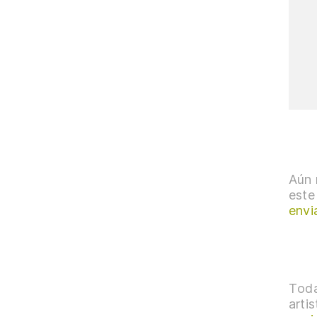
Aún 
este
envi
Toda
arti