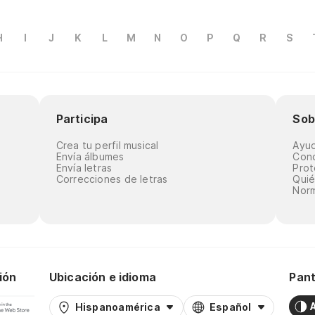
H
I
J
K
L
M
N
O
P
Q
R
S
Participa
Sob
Crea tu perfil musical
Ayu
Envía álbumes
Cond
Envía letras
Prot
Correcciones de letras
Qui
Norm
ión
Ubicación e idioma
Pant
Hispanoamérica
Español