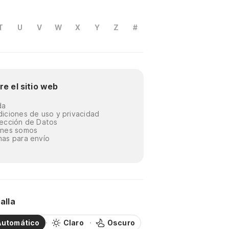
T
U
V
W
X
Y
Z
#
re el sitio web
da
iciones de uso y privacidad
ección de Datos
énes somos
as para envío
alla
Automático
Claro
Oscuro