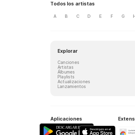
Todos los artistas
A
B
C
D
E
F
G
Explorar
Canciones
Artistas
Álbumes
Playlists
Actualizaciones
Lanzamientos
Aplicaciones
Extens