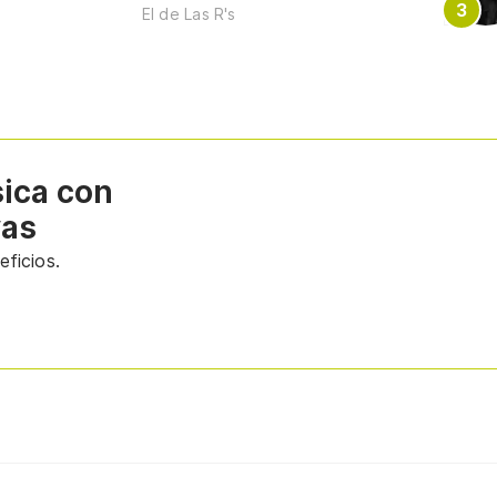
El de Las R's
sica con
vas
ficios.