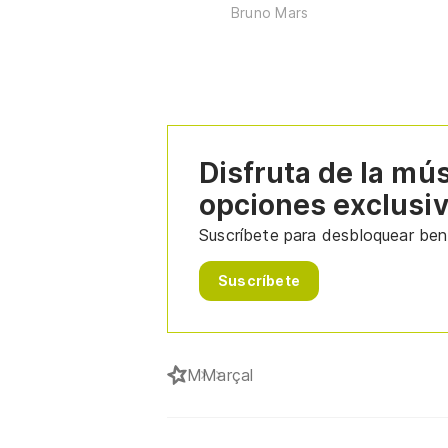
Bruno Mars
Disfruta de la mú
opciones exclusi
Suscríbete para desbloquear bene
Suscríbete
M
Marçal