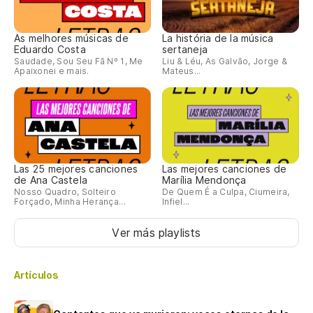
As melhores músicas de
La história de la música
Eduardo Costa
sertaneja
Saudade, Sou Seu Fã Nº 1, Me
Liu & Léu, As Galvão, Jorge &
Apaixonei e mais.
Mateus...
Las 25 mejores canciones
Las mejores canciones de
de Ana Castela
Marília Mendonça
Nosso Quadro, Solteiro
De Quem É a Culpa, Ciumeira,
Forçado, Minha Herança...
Infiel...
Ver más playlists
Artículos