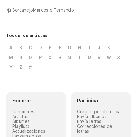
Sertanejo
Marcos e Fernando
Todos los artistas
A
B
C
D
E
F
G
H
I
J
K
L
M
N
O
P
Q
R
S
T
U
V
W
X
Y
Z
#
Explorar
Participa
Canciones
Crea tu perfil musical
Artistas
Envía álbumes
Álbumes
Envía letras
Playlists
Correcciones de
Actualizaciones
letras
Lanzamientos