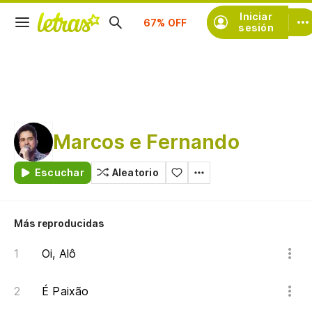
Iniciar
Suscríbete
sesión
Marcos e Fernando
Escuchar
Aleatorio
Más reproducidas
Oi, Alô
É Paixão