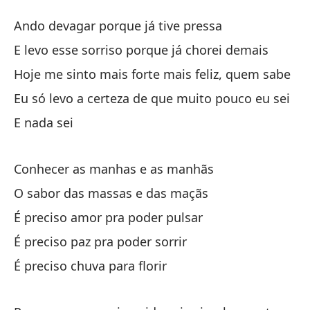
T
Ando devagar porque já tive pressa
T
E levo esse sorriso porque já chorei demais
Hoje me sinto mais forte mais feliz, quem sabe
Ca
Eu só levo a certeza de que muito pouco eu sei
An
E nada sei
Y 
d
Conhecer as manhas e as manhãs
E 
O sabor das massas e das maçãs
É preciso amor pra poder pulsar
Ho
É preciso paz pra poder sorrir
Ho
É preciso chuva para florir
Só
Eu