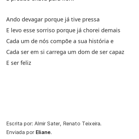
Ca
Ando devagar porque já tive pressa
E levo esse sorriso porque já chorei demais
Cada um de nós compõe a sua história e
Cada ser em si carrega um dom de ser capaz
Co
E ser feliz
Co
El
O 
Se
É 
Escrita por: Almir Sater, Renato Teixeira.
Enviada por
Eliane
.
Se