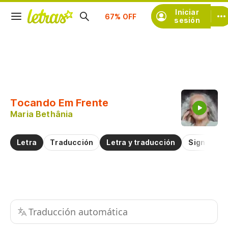
Iniciar
Suscríbete
sesión
Copiar fragmento
Copiar toda la letra
Tocando Em Frente
Practicar la pronunciación de
Maria Bethânia
Comentar sobre este fragmento
Letra
Traducción
Letra y traducción
Significad
Traducción automática