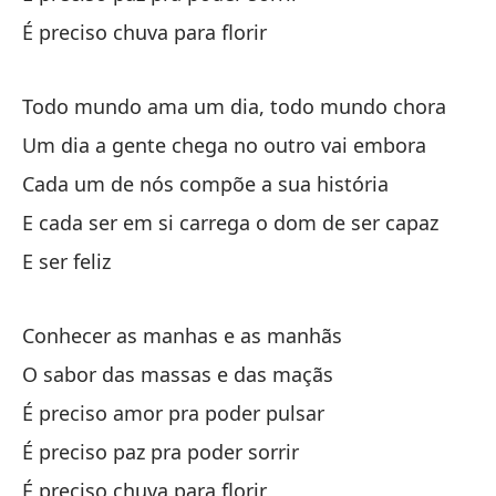
Ha
É preciso chuva para florir
É 
Todo mundo ama um dia, todo mundo chora
Cr
Um dia a gente chega no outro vai embora
Pe
Cada um de nós compõe a sua história
Co
E cada ser em si carrega o dom de ser capaz
Co
E ser feliz
Co
Conhecer as manhas e as manhãs
Co
O sabor das massas e das maçãs
Vo
É preciso amor pra poder pulsar
Eu
É preciso paz pra poder sorrir
É preciso chuva para florir