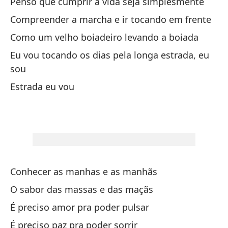
Penso que cumprir a vida seja simplesmente
Compreender a marcha e ir tocando em frente
Y 
Como um velho boiadeiro levando a boiada
Eu vou tocando os dias pela longa estrada, eu
Co
sou
Co
Estrada eu vou
El
O 
Se
É 
Conhecer as manhas e as manhãs
Se
O sabor das massas e das maçãs
É preciso amor pra poder pulsar
É 
É preciso paz pra poder sorrir