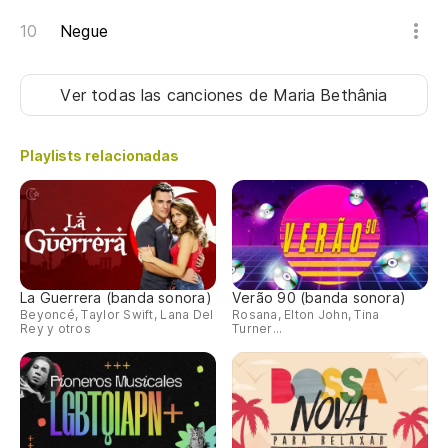
Ca
Negue
Y 
Ver todas las canciones
de Maria Bethânia
Playlists relacionadas
La Guerrera (banda sonora)
Verão 90 (banda sonora)
Beyoncé, Taylor Swift, Lana Del
Rosana, Elton John, Tina
Rey y otros
Turner...