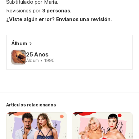
Subtitulado por
Maria
.
É 
Revisiones por
3 personas
.
¿Viste algún error? Envíanos una revisión.
Ha
É 
Álbum
25 Anos
To
Álbum • 1990
To
Un
Um
Artículos relacionados
Ca
Ca
Y 