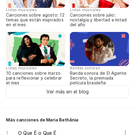
E 
Listas musicales
Listas musicales
Canciones sobre agosto: 12
Canciones sobre julio:
temas que están inspirados
nostalgia y libertad a mitad
Y 
en el mes
del año
Co
Co
Listas musicales
Bandas sonoras
El
10 canciones sobre marzo
Banda sonora de El Agente
para reflexionar y celebrar
Secreto, la premiada
O 
el mes
película brasileña
Ver más en el blog
Se
É 
Más canciones de Maria Bethânia
Se
O Que É o Que É
É 