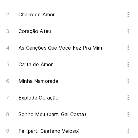
Ha
Cheiro de Amor
É 
Coração Ateu
Ca
As Canções Que Você Fez Pra Mim
An
Carta de Amor
Y 
d
Minha Namorada
E 
Explode Coração
Ca
Sonho Meu (part. Gal Costa)
Ca
Fé (part. Caetano Veloso)
Ca