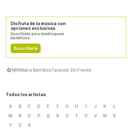
Disfruta de la música con
opciones exclusivas
Suscríbete para desbloquear
beneficios.
Suscríbete
MPB
Maria Bethânia
Tocando Em Frente
Todos los artistas
A
B
C
D
E
F
G
H
I
J
K
L
M
N
O
P
Q
R
S
T
U
V
W
X
Y
Z
#