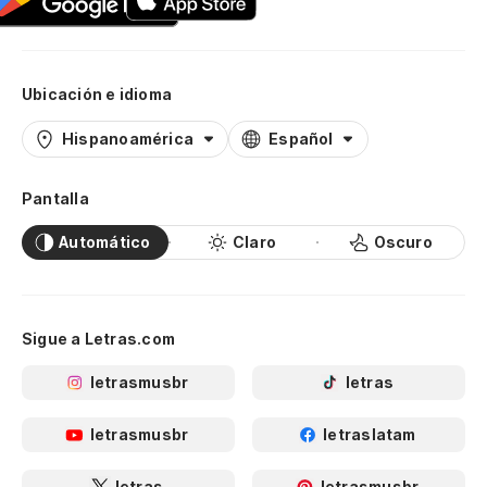
Ubicación e idioma
Hispanoamérica
Español
Pantalla
Automático
Claro
Oscuro
Sigue a Letras.com
letrasmusbr
letras
letrasmusbr
letraslatam
letras
letrasmusbr