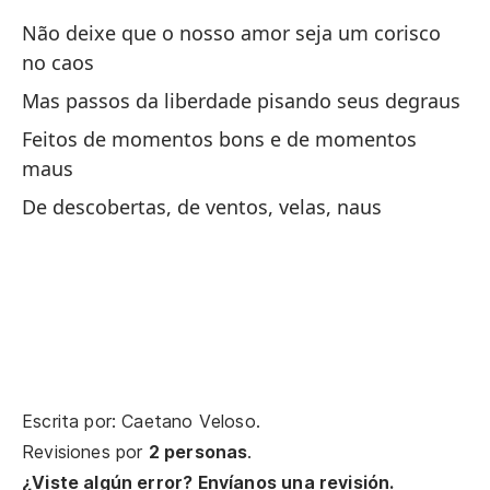
Não deixe que o nosso amor seja um corisco
Co
no caos
Co
Mas passos da liberdade pisando seus degraus
Feitos de momentos bons e de momentos
No
maus
el
De descobertas, de ventos, velas, naus
Nã
Si
ca
Ma
Ma
Escrita por: Caetano Veloso.
m
Revisiones por
2 personas
.
Ma
¿Viste algún error? Envíanos una revisión.