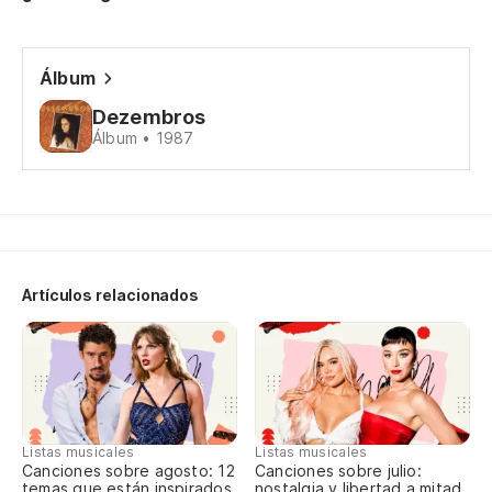
So
Álbum
So
Dezembros
Álbum • 1987
No
en
Nã
Si
Artículos relacionados
Ma
H
m
Fe
Listas musicales
Listas musicales
Canciones sobre agosto: 12
Canciones sobre julio:
temas que están inspirados
nostalgia y libertad a mitad