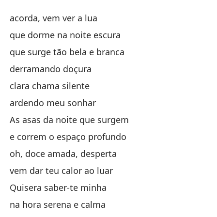
Me
acorda, vem ver a lua
Me
que dorme na noite escura
que surge tão bela e branca
De
derramando doçura
qu
clara chama silente
qu
ardendo meu sonhar
As asas da noite que surgem
qu
e correm o espaço profundo
qu
oh, doce amada, desperta
du
vem dar teu calor ao luar
Quisera saber-te minha
ll
na hora serena e calma