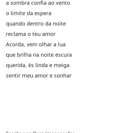
a sombra confia ao vento
q
o limite da espera
La
quando dentro da noite
As
reclama o teu amor
Acorda, vem olhar a lua
y 
que brilha na noite escura
e 
querida, és linda e meiga
Oh
sentir meu amor e sonhar
oh
Ve
ve
Oj