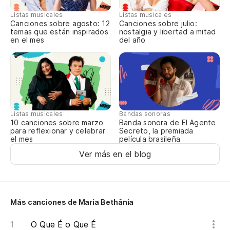
qu
Listas musicales
Listas musicales
Canciones sobre agosto: 12
Canciones sobre julio:
qu
temas que están inspirados
nostalgia y libertad a mitad
en el mes
del año
Ca
qu
se
Listas musicales
Bandas sonoras
10 canciones sobre marzo
Banda sonora de El Agente
para reflexionar y celebrar
Secreto, la premiada
el mes
película brasileña
Ver más en el blog
Más canciones de Maria Bethânia
O Que É o Que É