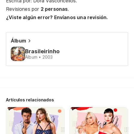
Escrita por: Dora Vasconcellos.
a 
Revisiones por
2 personas
.
¿Viste algún error? Envíanos una revisión.
na
la
Álbum
a 
Brasileirinho
Álbum • 2003
el
cu
re
Artículos relacionados
De
Ac