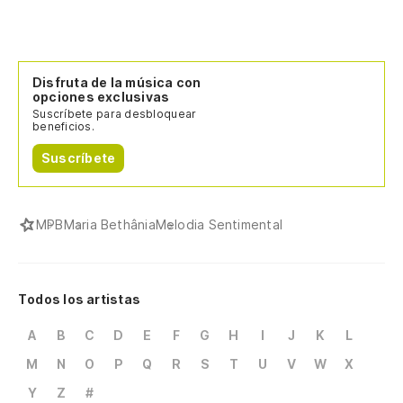
Disfruta de la música con
opciones exclusivas
Suscríbete para desbloquear
beneficios.
Suscríbete
MPB
Maria Bethânia
Melodia Sentimental
Todos los artistas
A
B
C
D
E
F
G
H
I
J
K
L
M
N
O
P
Q
R
S
T
U
V
W
X
Y
Z
#