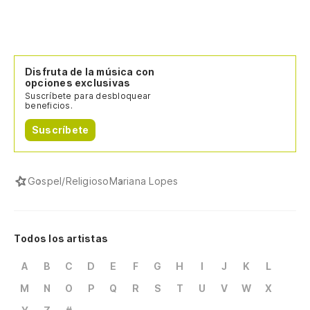
Disfruta de la música con
opciones exclusivas
Suscríbete para desbloquear
beneficios.
Suscríbete
Gospel/Religioso
Mariana Lopes
Todos los artistas
A
B
C
D
E
F
G
H
I
J
K
L
M
N
O
P
Q
R
S
T
U
V
W
X