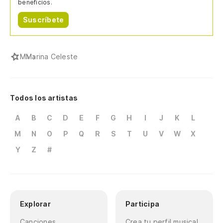
beneficios.
Suscríbete
M
Marina Celeste
Todos los artistas
A
B
C
D
E
F
G
H
I
J
K
L
M
N
O
P
Q
R
S
T
U
V
W
X
Y
Z
#
Explorar
Participa
Canciones
Crea tu perfil musical