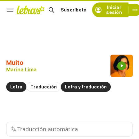
Iniciar
Suscríbete
sesión
Copiar fragmento
Copiar toda la letra
Muito
Practicar la pronunciación de
Marina Lima
Comentar sobre este fragmento
Letra
Traducción
Letra y traducción
Traducción automática