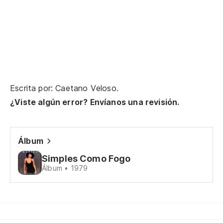
Ha
Fa
Bo
Escrita por: Caetano Veloso.
Lu
¿Viste algún error? Envíanos una revisión.
Pe
Álbum
Qu
Simples Como Fogo
Álbum • 1979
Co
En