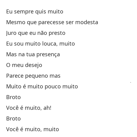
M
Eu sempre quis muito
M
Mesmo que parecesse ser modesta
Juro que eu não presto
Si
Eu sou muito louca, muito
Au
Mas na tua presença
Me
O meu desejo
Parece pequeno mas
Ju
Muito é muito pouco muito
Broto
Es
Você é muito, ah!
Pe
Broto
Você é muito, muito
Mi