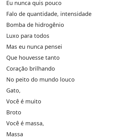
Eu nunca quis pouco
Falo de quantidade, intensidade
Pa
Bomba de hidrogênio
Mu
Luxo para todos
Mu
Mas eu nunca pensei
Que houvesse tanto
Ch
Coração brilhando
Tú
No peito do mundo louco
Gato,
Ch
Você é muito
Broto
Tú
Você é massa,
Massa
Nu