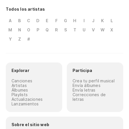
Todos los artistas
A
B
C
D
E
F
G
H
I
J
K
L
M
N
O
P
Q
R
S
T
U
V
W
X
Y
Z
#
Explorar
Participa
Canciones
Crea tu perfil musical
Artistas
Envía álbumes
Álbumes
Envía letras
Playlists
Correcciones de
Actualizaciones
letras
Lanzamientos
Sobre el sitio web