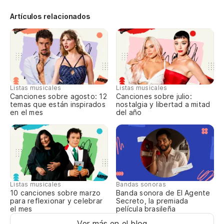
No
Artículos relacionados
Ch
Tú
Ch
Listas musicales
Listas musicales
Canciones sobre agosto: 12
Canciones sobre julio:
temas que están inspirados
nostalgia y libertad a mitad
en el mes
del año
Er
Ge
Listas musicales
Bandas sonoras
10 canciones sobre marzo
Banda sonora de El Agente
para reflexionar y celebrar
Secreto, la premiada
el mes
película brasileña
Ver más en el blog