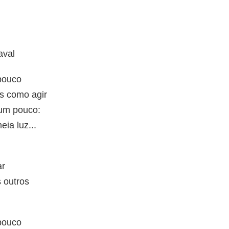
aval
pouco
s como agir
um pouco:
ia luz...
ar
 outros
pouco