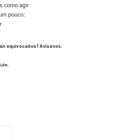
s como agir
 um pouco:
r
tán equivocados? Avísanos.
ión.