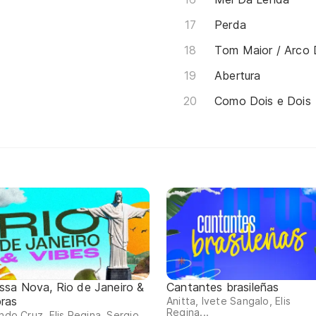
Perda
Tom Maior / Arco 
Abertura
Como Dois e Dois
ssa Nova, Rio de Janeiro &
Cantantes brasileñas
bras
Anitta, Ivete Sangalo, Elis
Regina...
indo Cruz, Elis Regina, Sergio