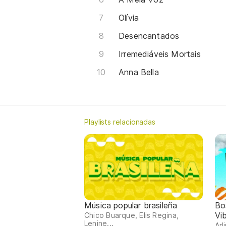
Olívia
Desencantados
Irremediáveis Mortais
Anna Bella
Playlists relacionadas
Música popular brasileña
Bo
Vi
Chico Buarque, Elis Regina,
Lenine...
Arl