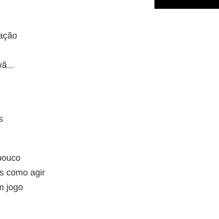
ação
ã...
s
pouco
s como agir
m jogo