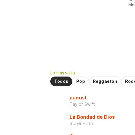
Me
Lo más visto
Todos
Pop
Reggaeton
Roc
august
Taylor Swift
La Bondad de Dios
StayInFaith