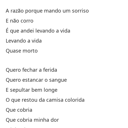
Pa
A razão porque mando um sorriso
P
E não corro
É que andei levando a vida
La
Levando a vida
A 
Quase morto
Y 
Quero fechar a ferida
Es
Quero estancar o sangue
É 
E sepultar bem longe
Ll
O que restou da camisa colorida
Que cobria
Ca
Que cobria minha dor