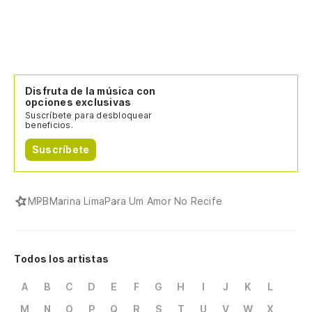
Disfruta de la música con
opciones exclusivas
Suscríbete para desbloquear
beneficios.
Suscríbete
MPB
Marina Lima
Para Um Amor No Recife
Todos los artistas
A
B
C
D
E
F
G
H
I
J
K
L
M
N
O
P
Q
R
S
T
U
V
W
X