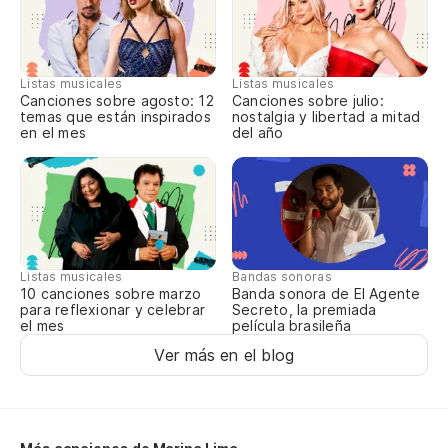
Qu
Listas musicales
Listas musicales
Canciones sobre agosto: 12
Canciones sobre julio:
temas que están inspirados
nostalgia y libertad a mitad
Ta
en el mes
del año
Tã
Ta
Ta
Listas musicales
Bandas sonoras
10 canciones sobre marzo
Banda sonora de El Agente
Tã
para reflexionar y celebrar
Secreto, la premiada
el mes
película brasileña
Pa
Ver más en el blog
Qu