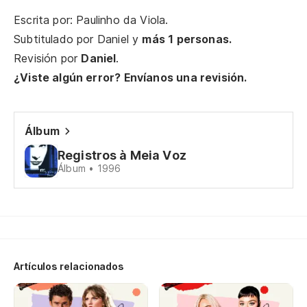
O 
Escrita por: Paulinho da Viola.
Subtitulado por
Daniel
y
más 1 personas.
Qu
Revisión por
Daniel
.
¿Viste algún error? Envíanos una revisión.
Qu
Álbum
Mi
Registros à Meia Voz
Álbum • 1996
No
No
Mi
Artículos relacionados
No