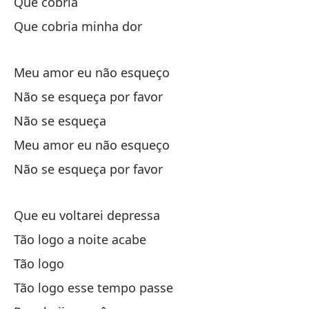
Que cobria
Ta
Que cobria minha dor
Tã
Meu amor eu não esqueço
Pa
Não se esqueça por favor
Não se esqueça
Qu
Meu amor eu não esqueço
Não se esqueça por favor
Qu
Ta
Que eu voltarei depressa
Tã
Tão logo a noite acabe
Tão logo
Ta
Tão logo esse tempo passe