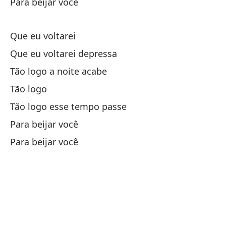
Para beijar você
Ta
Tã
Que eu voltarei
Pa
Que eu voltarei depressa
Tão logo a noite acabe
Pa
Tão logo
Tão logo esse tempo passe
Qu
Para beijar você
Para beijar você
Qu
Eu
Y 
Lo