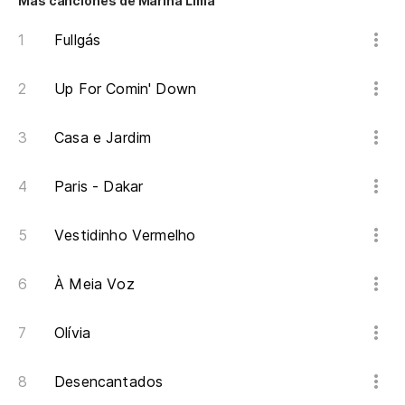
Más canciones de Marina Lima
Qu
Fullgás
Ta
Up For Comin' Down
Tã
Casa e Jardim
Ta
Paris - Dakar
Ta
Vestidinho Vermelho
Tã
À Meia Voz
Pa
Olívia
Pa
Desencantados