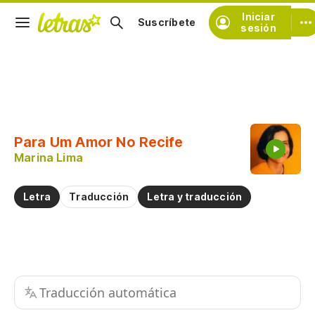
Iniciar
Suscríbete
sesión
Copiar fragmento
Copiar toda la letra
Para Um Amor No Recife
Practicar la pronunciación de
Marina Lima
Comentar sobre este fragmento
Letra
Traducción
Letra y traducción
Traducción automática