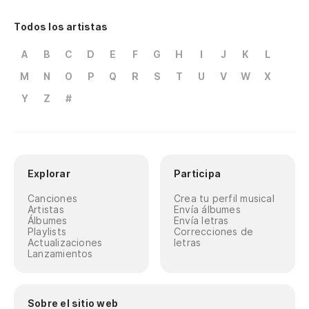
Todos los artistas
A
B
C
D
E
F
G
H
I
J
K
L
M
N
O
P
Q
R
S
T
U
V
W
X
Y
Z
#
Explorar
Participa
Canciones
Crea tu perfil musical
Artistas
Envía álbumes
Álbumes
Envía letras
Playlists
Correcciones de
Actualizaciones
letras
Lanzamientos
Sobre el sitio web