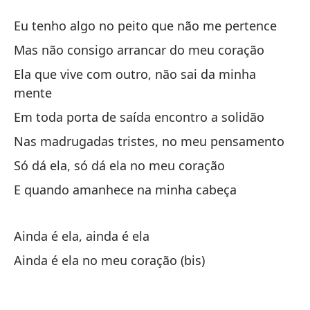
So
Eu tenho algo no peito que não me pertence
Só
Mas não consigo arrancar do meu coração
Ela que vive com outro, não sai da minha
Te
mente
Eu
Em toda porta de saída encontro a solidão
Pe
Nas madrugadas tristes, no meu pensamento
Ma
Só dá ela, só dá ela no meu coração
E quando amanhece na minha cabeça
El
El
Ainda é ela, ainda é ela
En
Ainda é ela no meu coração (bis)
Em