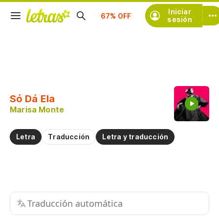
Suscríbete
Iniciar
sesión
Copiar fragmento
Copiar toda la letra
Só Dá Ela
Practicar la pronunciación de
Marisa Monte
Comentar sobre este fragmento
Letra
Traducción
Letra y traducción
Traducción automática