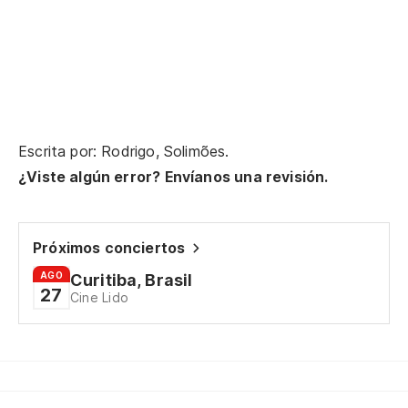
En
p
Na
So
Só
Escrita por: Rodrigo, Solimões.
¿Viste algún error? Envíanos una revisión.
Y 
E 
Próximos conciertos
AGO
Curitiba, Brasil
To
27
Cine Lido
Ai
To
Ai