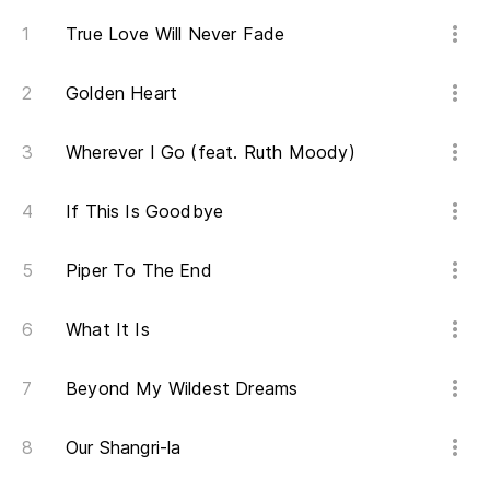
True Love Will Never Fade
Nu
Ou
Golden Heart
Ve
Wherever I Go (feat. Ruth Moody)
Es
If This Is Goodbye
Pa
Piper To The End
H
What It Is
Re
Beyond My Wildest Dreams
La
H
Our Shangri-la