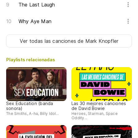
The Last Laugh
Re
La
Why Aye Man
Ver todas las canciones
de Mark Knopfler
Playlists relacionadas
Sex Education (banda
Las 30 mejores canciones
sonora)
de David Bowie
The Smiths, A-ha, Billy Idol...
Heroes, Starman, Space
Oddity...