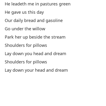
He leadeth me in pastures green
Yo
He gave us this day
No
Our daily bread and gasoline
Do
Go under the willow
Park her up beside the stream
Ot
Shoulders for pillows
Ve
Lay down you head and dream
Shoulders for pillows
Tw
Lay down your head and dream
De
Si
A