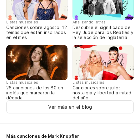
Do
Es
Listas musicales
Analizando letras
Canciones sobre agosto: 12
Descubre el significado de
temas que están inspirados
Hey Jude para los Beatles y
en el mes
la selección de Inglaterra
So
Ju
Ot
Listas musicales
Listas musicales
El
Canciones sobre julio:
26 canciones de los 80 en
nostalgia y libertad a mitad
inglés que marcaron la
del año
década
Me
Ver más en el blog
He
No
Más canciones de Mark Knopfler