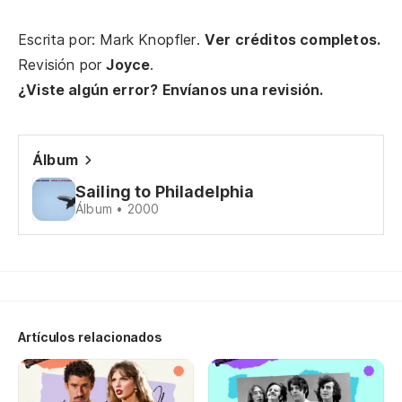
Ah
No
Escrita por: Mark Knopfler.
Ver créditos completos.
Revisión por
Joyce
.
Co
¿Viste algún error? Envíanos una revisión.
Wi
Nu
Álbum
Sailing to Philadelphia
We
Álbum • 2000
Pe
Bu
Ll
Artículos relacionados
Ca
Po