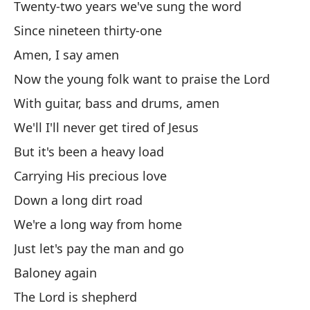
Twenty-two years we've sung the word
Es
Since nineteen thirty-one
We
Amen, I say amen
No
Now the young folk want to praise the Lord
Yo
With guitar, bass and drums, amen
Es
We'll I'll never get tired of Jesus
But it's been a heavy load
Yo
Carrying His precious love
Mi
Down a long dirt road
Lo
We're a long way from home
Es
Just let's pay the man and go
Yo
Baloney again
The Lord is shepherd
Es