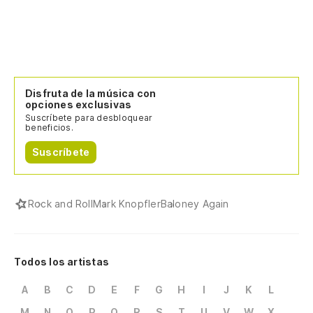
Disfruta de la música con
opciones exclusivas
Suscríbete para desbloquear
beneficios.
Suscríbete
Rock and Roll
Mark Knopfler
Baloney Again
Todos los artistas
A
B
C
D
E
F
G
H
I
J
K
L
M
N
O
P
Q
R
S
T
U
V
W
X