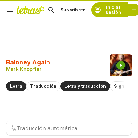
Iniciar
Suscríbete
sesión
Copiar fragmento
Copiar toda la letra
Baloney Again
Practicar la pronunciación de
Mark Knopfler
Comentar sobre este fragmento
Letra
Traducción
Letra y traducción
Significad
Traducción automática