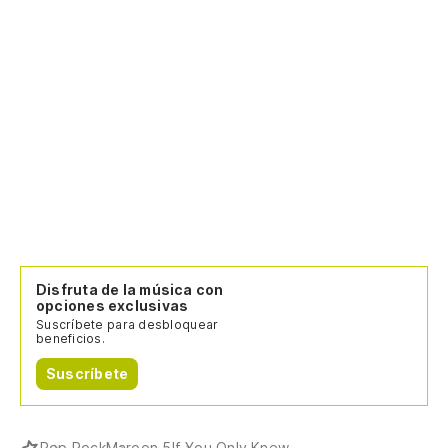
Disfruta de la música con
opciones exclusivas
Suscríbete para desbloquear
beneficios.
Suscríbete
Pop Rock
Maroon 5
If You Only Knew