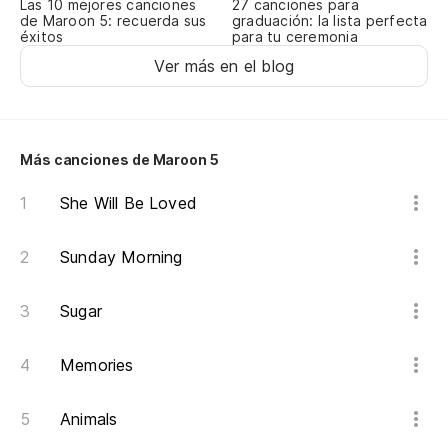
Las 10 mejores canciones
27 canciones para
de Maroon 5: recuerda sus
graduación: la lista perfecta
Y 
éxitos
para tu ceremonia
An
Ver más en el blog
Más canciones de Maroon 5
She Will Be Loved
Sunday Morning
Sugar
Memories
Animals