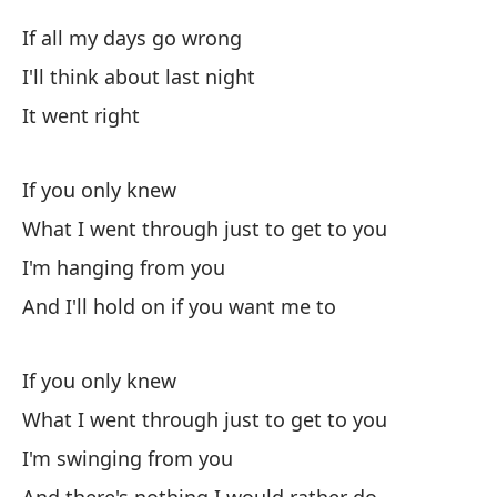
Wh
If all my days go wrong
I'll think about last night
Vo
It went right
Y 
An
If you only knew
What I went through just to get to you
I'm hanging from you
And I'll hold on if you want me to
Ca
If you only knew
What I went through just to get to you
Nu
I'm swinging from you
Ev