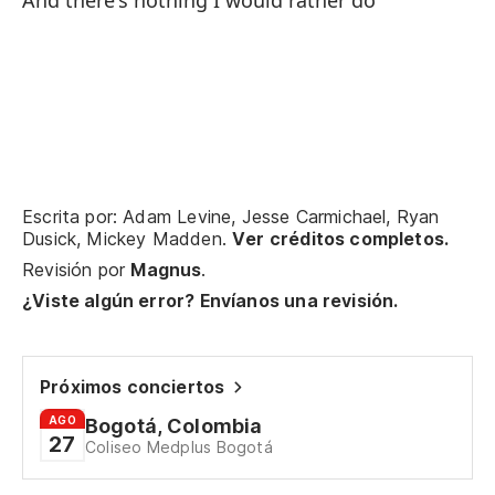
And there's nothing I would rather do
As
Y 
An
Si
Escrita por: Adam Levine, Jesse Carmichael, Ryan
Dusick, Mickey Madden.
Ver créditos completos.
Revisión por
Magnus
.
Vo
¿Viste algún error? Envíanos una revisión.
I'
Se
Próximos conciertos
AGO
Bogotá, Colombia
27
Coliseo Medplus Bogotá
Si