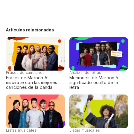
Po
Wh
Artículos relacionados
Vo
Y 
An
Frases de canciones
Analizando letras
Frases de Maroon 5:
Memories, de Maroon 5:
Si
inspírate con las mejores
significado oculto de la
canciones de la banda
letra
Po
Wh
Es
Listas musicales
Listas musicales