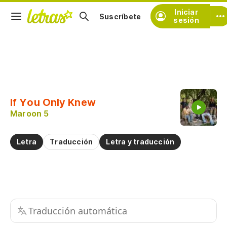
Iniciar
Suscríbete
sesión
Copiar fragmento
Copiar toda la letra
If You Only Knew
Practicar la pronunciación de
Maroon 5
Comentar sobre este fragmento
Letra
Traducción
Letra y traducción
Traducción automática