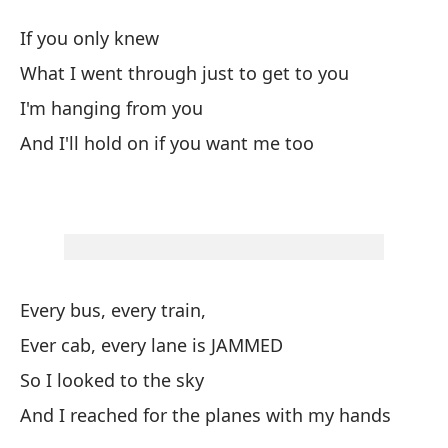
¿Q
If you only knew
What I went through just to get to you
Vo
I'm hanging from you
And I'll hold on if you want me too
Y 
An
Sa
¡Q
Every bus, every train,
Ever cab, every lane is JAMMED
Si
So I looked to the sky
And I reached for the planes with my hands
Po