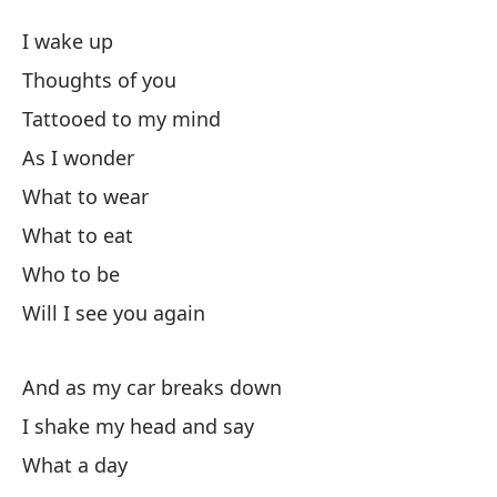
Si
I wake up
If
Thoughts of you
Tattooed to my mind
Me
As I wonder
Pe
What to wear
What to eat
Ta
Who to be
Will I see you again
C
And as my car breaks down
Qu
I shake my head and say
Q
What a day