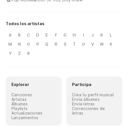
Todos los artistas
A
B
C
D
E
F
G
H
I
J
K
L
M
N
O
P
Q
R
S
T
U
V
W
X
Y
Z
#
Explorar
Participa
Canciones
Crea tu perfil musical
Artistas
Envía álbumes
Álbumes
Envía letras
Playlists
Correcciones de
Actualizaciones
letras
Lanzamientos