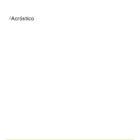
A
Acróstico