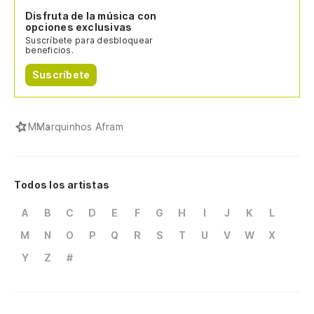
Disfruta de la música con
opciones exclusivas
Suscríbete para desbloquear
beneficios.
Suscríbete
M
Marquinhos Afram
Todos los artistas
A
B
C
D
E
F
G
H
I
J
K
L
M
N
O
P
Q
R
S
T
U
V
W
X
Y
Z
#