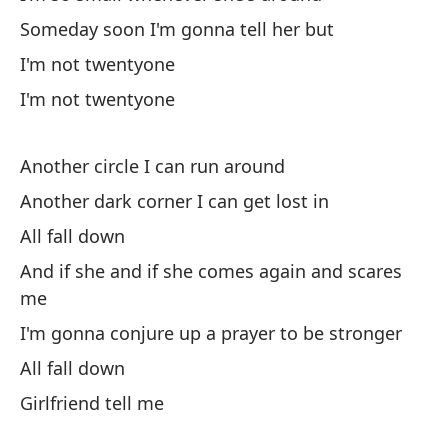
Someday soon I'm gonna tell her but
I'm not twentyone
I'm not twentyone
Ot
Another circle I can run around
An
Another dark corner I can get lost in
As
All fall down
So
And if she and if she comes again and scares
me
To
I'm gonna conjure up a prayer to be stronger
En
All fall down
In
Girlfriend tell me
Do