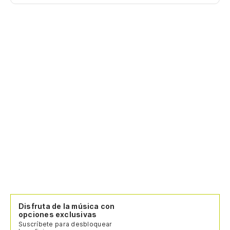
No
No
Al
So
Disfruta de la música con
opciones exclusivas
Suscríbete para desbloquear