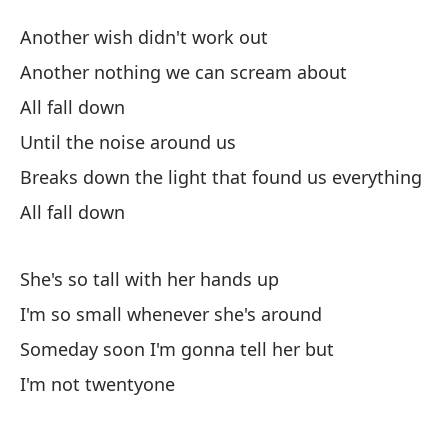
Ve
Another wish didn't work out
T
Another nothing we can scream about
All fall down
Ot
Until the noise around us
An
Breaks down the light that found us everything
Ot
All fall down
An
She's so tall with her hands up
To
I'm so small whenever she's around
Ha
Someday soon I'm gonna tell her but
Un
I'm not twentyone
De