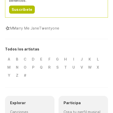
beneficios.
Suscríbete
M
Marry Me Jane
Twentyone
Todos los artistas
A
B
C
D
E
F
G
H
I
J
K
L
M
N
O
P
Q
R
S
T
U
V
W
X
Y
Z
#
Explorar
Participa
Canciones
Crea tu perfil musical