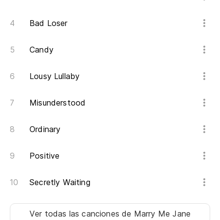
An
Bad Loser
Al
So
Candy
El
Lousy Lullaby
Sh
Misunderstood
So
I'
Ordinary
Al
Positive
So
Secretly Waiting
No
Ver todas las canciones
de Marry Me Jane