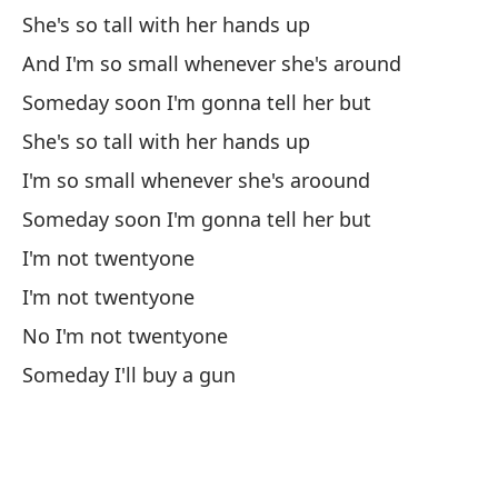
She's so tall with her hands up
en
And I'm so small whenever she's around
Wh
ne
Someday soon I'm gonna tell her but
She's so tall with her hands up
To
I'm so small whenever she's aroound
Mi
Someday soon I'm gonna tell her but
My
I'm not twentyone
I'm not twentyone
El
No I'm not twentyone
Sh
Someday I'll buy a gun
So
I'