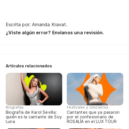
Al
So
Escrita por: Amanda Kravat.
No
¿Viste algún error? Envíanos una revisión.
No
Artículos relacionados
Ot
An
Ot
An
Biografías
Festivales y conciertos
Biografía de Karol Sevilla:
Cantantes que ya pasaron
quién es la cantante de Soy
por el confesionario de
To
Luna
ROSALÍA en el LUX TOUR