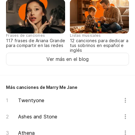
Y 
An
Vo
Frases de canciones
Listas musicales
117 frases de Ariana Grande
12 canciones para dedicar a
I'
para compartir en las redes
tus sobrinos en español e
inglés
To
Ver más en el blog
No
Más canciones de Marry Me Jane
El
Twentyone
Sh
Ashes and Stone
Y 
Athena