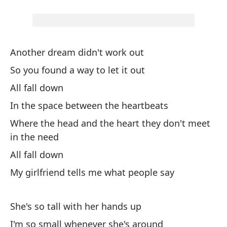
Br
To
Another dream didn't work out
So you found a way to let it out
El
All fall down
Sh
In the space between the heartbeats
So
Where the head and the heart they don't meet
I'
in the need
All fall down
Al
My girlfriend tells me what people say
So
No
She's so tall with her hands up
I'm so small whenever she's around