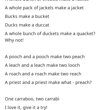
¿U
A whole pack of jackels make a jacket
A 
Bucks make a bucket
Ducks make a duccat
Un
A whole bunch of duckets make a quacket?
A 
Why not!
¿U
A 
A pooch and a pooch make two peach
A leach and a leach make two looch
A roach and a roach make two reach
A priest and a priest make what - preach?
Un
One carraboo, two carrabi
On
I love it, give it a try!