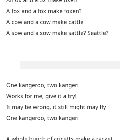
An ox and a ox make oxen
Un
A fox and a fox make foxen?
A cow and a cow make cattle
Su
A sow and a sow make sattle? Seattle?
Pu
It
Un
One kangeroo, two kangeri
¡N
Works for me, give it a try!
It may be wrong, it still might may fly
One kangeroo, two kangeri
Un
An
A whole bunch of cricetts make a racket