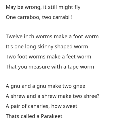
May be wrong, it still might fly
¡F
One carraboo, two carrabi !
Wo
Pu
Twelve inch worms make a foot worm
It
It's one long skinny shaped worm
Two foot worms make a feet worm
Un
That you measure with a tape worm
On
A gnu and a gnu make two gnee
Un
A shrew and a shrew make two shree?
A 
A pair of canaries, how sweet
Un
Thats called a Parakeet
A 