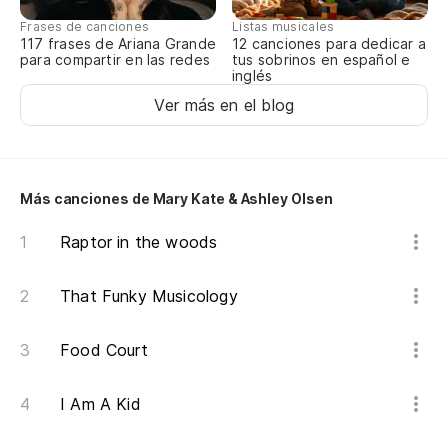
Frases de canciones
Listas musicales
Un
117 frases de Ariana Grande
12 canciones para dedicar a
para compartir en las redes
tus sobrinos en español e
A 
inglés
Ver más en el blog
¿U
m
A 
Más canciones de Mary Kate & Ashley Olsen
Un
Raptor in the woods
A 
That Funky Musicology
Es
Food Court
Un
I Am A Kid