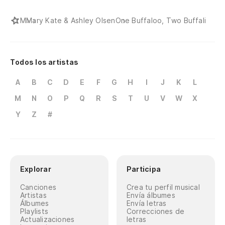
(A
M
Mary Kate & Ashley Olsen
One Buffaloo, Two Buffali
(M
Todos los artistas
(A
(A
A
B
C
D
E
F
G
H
I
J
K
L
M
N
O
P
Q
R
S
T
U
V
W
X
(M
Y
Z
#
Explorar
Participa
Canciones
Crea tu perfil musical
Artistas
Envía álbumes
Álbumes
Envía letras
Playlists
Correcciones de
Actualizaciones
letras