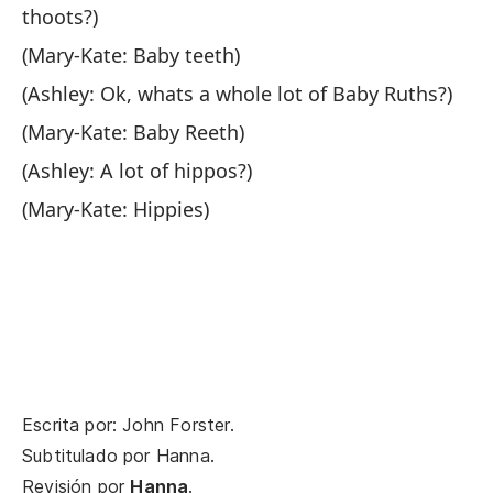
thoots?)
Un
(Mary-Kate: Baby teeth)
al
(Ashley: Ok, whats a whole lot of Baby Ruths?)
A 
(Mary-Kate: Baby Reeth)
¿U
(Ashley: A lot of hippos?)
pr
(Mary-Kate: Hippies)
A 
Un
¡M
Pu
Escrita por: John Forster.
Subtitulado por
Hanna
.
Ma
Revisión por
Hanna
.