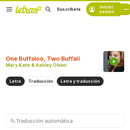
Iniciar
Suscríbete
sesión
Copiar fragmento
Copiar toda la letra
One Buffaloo, Two Buffali
Practicar la pronunciación de
Mary Kate & Ashley Olsen
Comentar sobre este fragmento
Letra
Traducción
Letra y traducción
Traducción automática