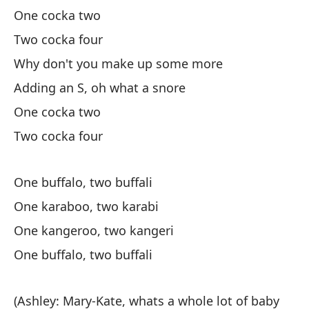
One cocka two
Lo
Two cocka four
Lo
Why don't you make up some more
Adding an S, oh what a snore
¿U
One cocka two
qu
Two cocka four
A 
One buffalo, two buffali
Un
One karaboo, two karabi
A 
One kangeroo, two kangeri
Un
One buffalo, two buffali
lu
A 
(Ashley: Mary-Kate, whats a whole lot of baby