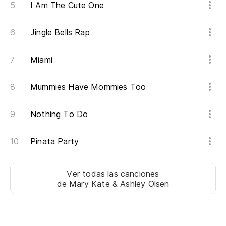
Do
I Am The Cute One
Jingle Bells Rap
¿P
Wh
Miami
Añ
Mummies Have Mommies Too
Ad
Nothing To Do
Un
Pinata Party
Do
Ver todas las canciones
de Mary Kate & Ashley Olsen
Un
Un