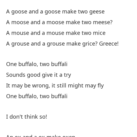
Un
A goose and a goose make two geese
On
A moose and a moose make two meese?
A mouse and a mouse make two mice
Un
A grouse and a grouse make grice? Greece!
A 
¿U
One buffalo, two buffali
A 
Sounds good give it a try
It may be wrong, it still might may fly
Un
One buffalo, two buffali
A 
¿U
I don't think so!
A 