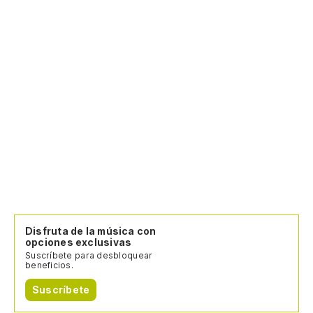
Un
On
Un
(A
di
(A
(M
Disfruta de la música con
opciones exclusivas
(M
Suscríbete para desbloquear
beneficios.
(A
Suscríbete
Ru