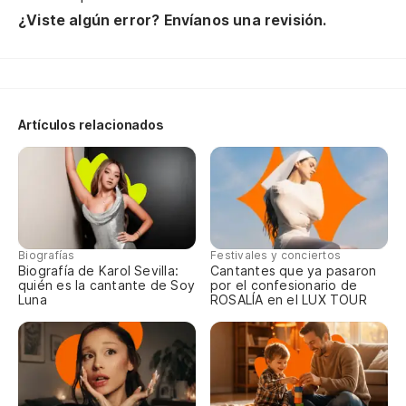
¿Viste algún error? Envíanos una revisión.
Un
Do
pi
Artículos relacionados
Tw
Es
It
Biografías
Festivales y conciertos
Do
Biografía de Karol Sevilla:
Cantantes que ya pasaron
quién es la cantante de Soy
por el confesionario de
Luna
ROSALÍA en el LUX TOUR
Tw
Qu
Th