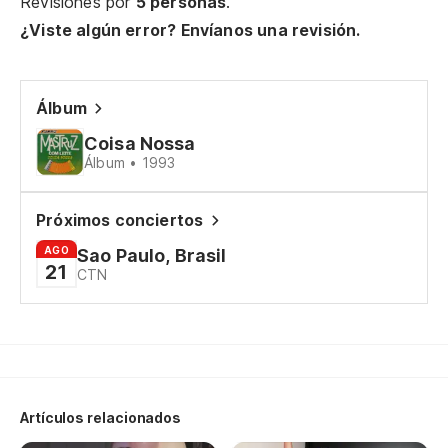
Revisiones por
5 personas
.
¿Viste algún error? Envíanos una revisión.
Es
É 
Álbum
La
Coisa Nossa
O 
Álbum • 1993
Y 
Próximos conciertos
E 
AGO
Sao Paulo, Brasil
21
CTN
Mi
Me
Sa
Artículos relacionados
Sa