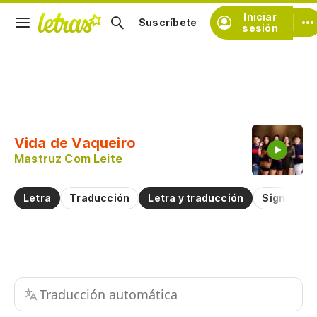
Iniciar
Suscríbete
sesión
Copiar fragmento
Copiar toda la letra
Vida de Vaqueiro
Practicar la pronunciación de
Mastruz Com Leite
Comentar sobre este fragmento
Letra
Traducción
Letra y traducción
Significad
Traducción automática