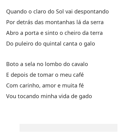
V
Quando o claro do Sol vai despontando
Vi
Por detrás das montanhas lá da serra
Abro a porta e sinto o cheiro da terra
Cu
Do puleiro do quintal canta o galo
Qu
De
Boto a sela no lombo do cavalo
Po
E depois de tomar o meu café
Com carinho, amor e muita fé
Ab
Vou tocando minha vida de gado
Ab
El
Do