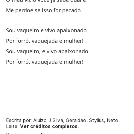
Me perdoe se isso for pecado
So
So
Sou vaqueiro e vivo apaixonado
¡P
Por forró, vaquejada e mulher!
Po
Sou vaqueiro, e vivo apaixonado
Por forró, vaquejada e mulher!
So
So
¡P
Po
¿Q
Escrita por: Aluizo J Silva, Geraldao, Styllus, Neto
Leite.
Ver créditos completos.
O 