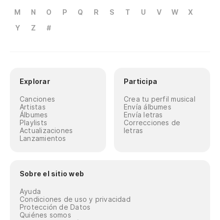
M
N
O
P
Q
R
S
T
U
V
W
X
Y
Z
#
Explorar
Participa
Canciones
Crea tu perfil musical
Artistas
Envía álbumes
Álbumes
Envía letras
Playlists
Correcciones de
Actualizaciones
letras
Lanzamientos
Sobre el sitio web
Ayuda
Condiciones de uso y privacidad
Protección de Datos
Quiénes somos