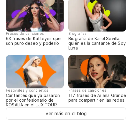
Mi
O 
Frases de canciones
Biografías
Pe
63 frases de Katteyes que
Biografía de Karol Sevilla:
son puro deseo y poderío
quién es la cantante de Soy
Me
Luna
So
So
¡P
Festivales y conciertos
Frases de canciones
Cantantes que ya pasaron
117 frases de Ariana Grande
por el confesionario de
para compartir en las redes
Po
ROSALÍA en el LUX TOUR
Ver más en el blog
So
So