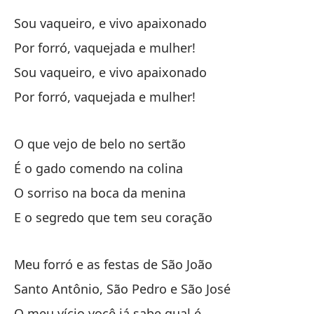
Pu
Sou vaqueiro, e vivo apaixonado
Bo
Por forró, vaquejada e mulher!
Sou vaqueiro, e vivo apaixonado
Y 
Por forró, vaquejada e mulher!
E 
Co
O que vejo de belo no sertão
Co
É o gado comendo na colina
O sorriso na boca da menina
Si
E o segredo que tem seu coração
Vo
Meu forró e as festas de São João
Santo Antônio, São Pedro e São José
O meu vício você já sabe qual é