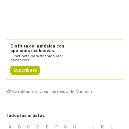
Disfruta de la música con
opciones exclusivas
Suscríbete para desbloquear
beneficios.
Suscríbete
Forró
Mastruz Com Leite
Vida de Vaqueiro
Todos los artistas
A
B
C
D
E
F
G
H
I
J
K
L