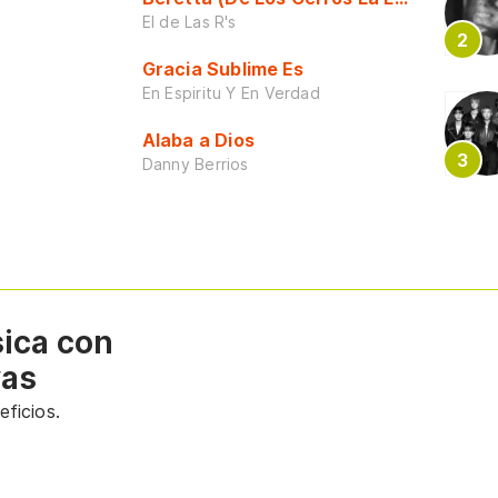
El de Las R's
Gracia Sublime Es
En Espiritu Y En Verdad
Alaba a Dios
Danny Berrios
sica con
vas
ficios.