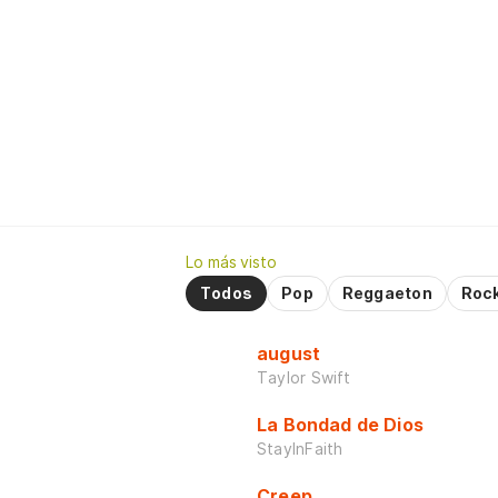
Lo más visto
Todos
Pop
Reggaeton
Roc
august
Taylor Swift
La Bondad de Dios
StayInFaith
Creep