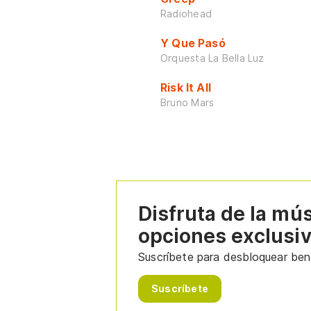
Radiohead
Y Que Pasó
Orquesta La Bella Luz
Risk It All
Bruno Mars
Disfruta de la mú
opciones exclusi
Suscríbete para desbloquear bene
Suscríbete