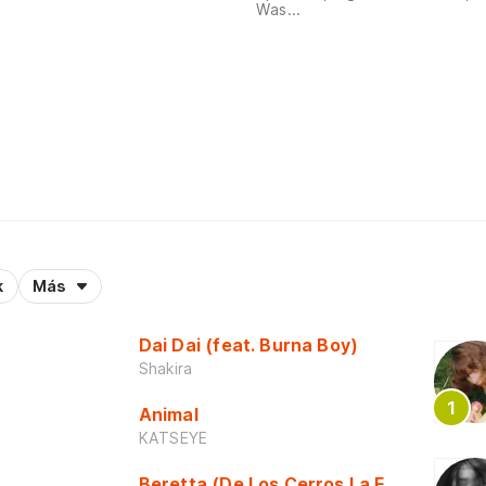
Was...
k
Más
Dai Dai (feat. Burna Boy)
Shakira
Animal
KATSEYE
Beretta (De Los Cerros La Escuela)