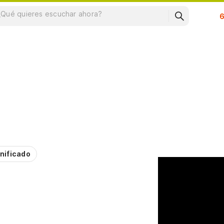
Su
nificado