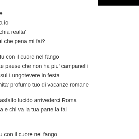
e
a io
chia realta'
ai che pena mi fai?
' tu con il cuore nel fango
 te paese che non ha piu' campanelli
 sul Lungotevere in festa
nita' profumo tuo di vacanze romane
asfalto lucido arrivederci Roma
a e chi va la tua parte la fai
?
u con il cuore nel fango