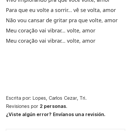
Para que eu volte a sorrir... vê se volta, amor
Vi
Não vou cansar de gritar pra que volte, amor
Vi
Meu coração vai vibrar... volte, amor
Pa
Meu coração vai vibrar... volte, amor
Pa
No
a
Nã
Mi
Escrita por: Lopes, Carlos Cezar, Tri.
Revisiones por
2 personas
.
Me
¿Viste algún error? Envíanos una revisión.
In