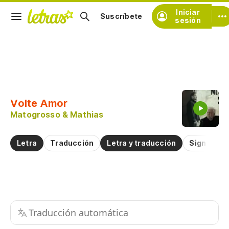
Iniciar
Suscríbete
sesión
Copiar fragmento
Copiar toda la letra
Volte Amor
Practicar la pronunciación de
Matogrosso & Mathias
Comentar sobre este fragmento
Letra
Traducción
Letra y traducción
Significad
Traducción automática