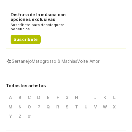
Disfruta de la música con
opciones exclusivas
Suscríbete para desbloquear
beneficios.
Suscríbete
Sertanejo
Matogrosso & Mathias
Volte Amor
Todos los artistas
A
B
C
D
E
F
G
H
I
J
K
L
M
N
O
P
Q
R
S
T
U
V
W
X
Y
Z
#