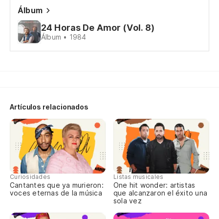
Álbum
De
24 Horas De Amor (Vol. 8)
Álbum • 1984
So
Só
Ca
Artículos relacionados
De
De
Vi
Curiosidades
Listas musicales
Cantantes que ya murieron:
One hit wonder: artistas
Vi
voces eternas de la música
que alcanzaron el éxito una
sola vez
Pa