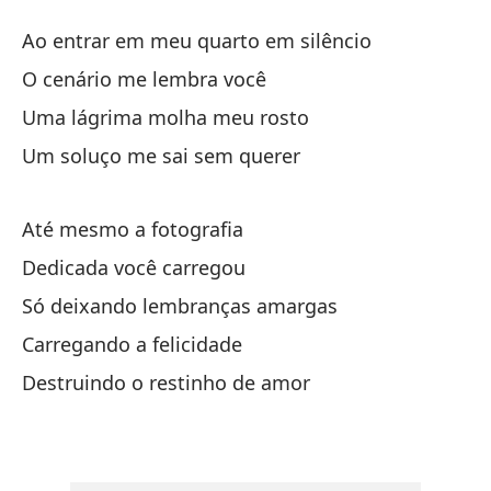
V
Ao entrar em meu quarto em silêncio
V
O cenário me lembra você
Uma lágrima molha meu rosto
Al
Um soluço me sai sem querer
Ao
El
Até mesmo a fotografia
O 
Dedicada você carregou
Só deixando lembranças amargas
Un
Carregando a felicidade
Um
Destruindo o restinho de amor
Un
Um