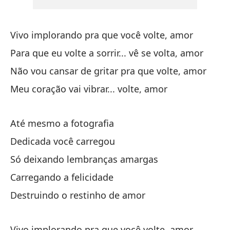
In
Vivo implorando pra que você volte, amor
De
Para que eu volte a sorrir... vê se volta, amor
Não vou cansar de gritar pra que volte, amor
So
Meu coração vai vibrar... volte, amor
Só
Ca
Até mesmo a fotografia
Dedicada você carregou
De
Só deixando lembranças amargas
De
Carregando a felicidade
Destruindo o restinho de amor
Vivo implorando pra que você volte, amor