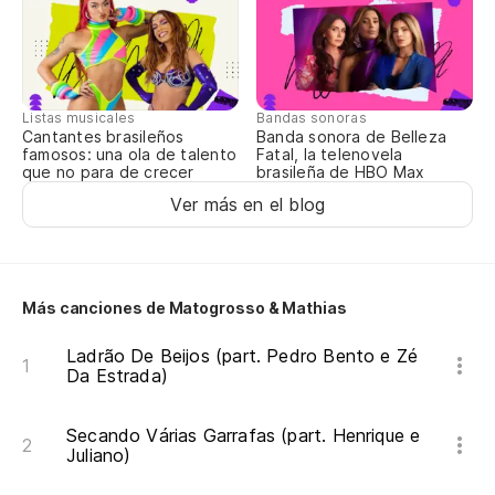
Pa
No
a
Listas musicales
Bandas sonoras
Cantantes brasileños
Banda sonora de Belleza
Nã
famosos: una ola de talento
Fatal, la telenovela
que no para de crecer
brasileña de HBO Max
Mi
Ver más en el blog
Me
Mi
Más canciones de Matogrosso & Mathias
Me
Ladrão De Beijos (part. Pedro Bento e Zé
Da Estrada)
Secando Várias Garrafas (part. Henrique e
Juliano)