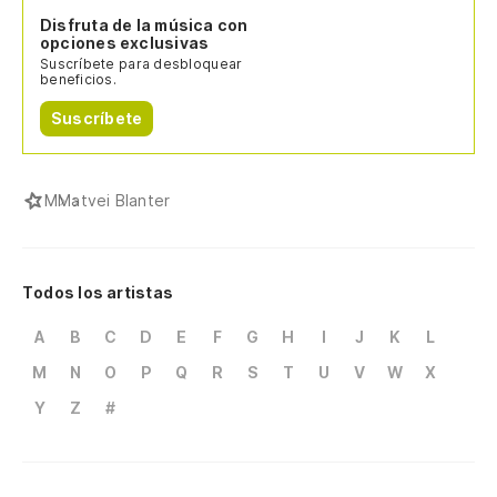
Disfruta de la música con
opciones exclusivas
Suscríbete para desbloquear
beneficios.
Suscríbete
M
Matvei Blanter
Todos los artistas
A
B
C
D
E
F
G
H
I
J
K
L
M
N
O
P
Q
R
S
T
U
V
W
X
Y
Z
#