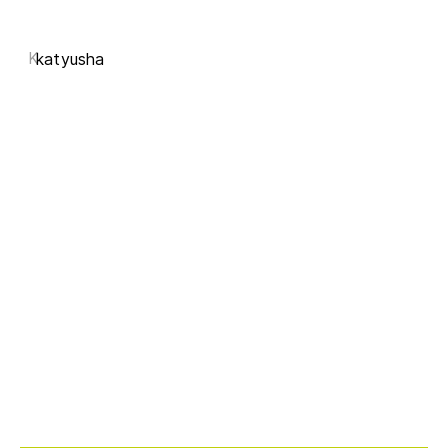
K
katyusha