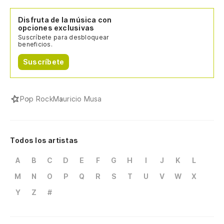
Disfruta de la música con
opciones exclusivas
Suscríbete para desbloquear
beneficios.
Suscríbete
Pop Rock
Mauricio Musa
Todos los artistas
A
B
C
D
E
F
G
H
I
J
K
L
M
N
O
P
Q
R
S
T
U
V
W
X
Y
Z
#