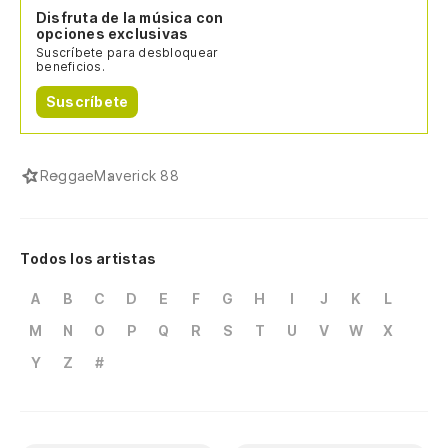
Disfruta de la música con
opciones exclusivas
Suscríbete para desbloquear
beneficios.
Suscríbete
Reggae
Maverick 88
Todos los artistas
A
B
C
D
E
F
G
H
I
J
K
L
M
N
O
P
Q
R
S
T
U
V
W
X
Y
Z
#