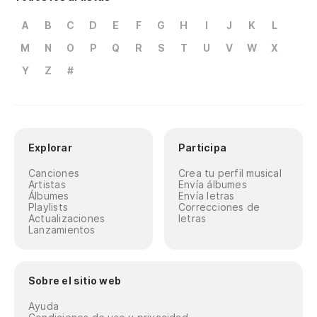
A
B
C
D
E
F
G
H
I
J
K
L
M
N
O
P
Q
R
S
T
U
V
W
X
Y
Z
#
Explorar
Participa
Canciones
Crea tu perfil musical
Artistas
Envía álbumes
Álbumes
Envía letras
Playlists
Correcciones de
Actualizaciones
letras
Lanzamientos
Sobre el sitio web
Ayuda