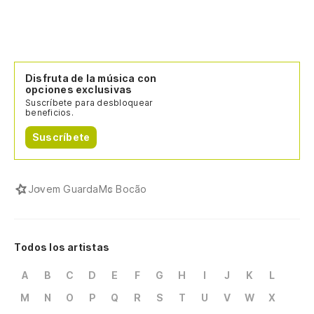
Disfruta de la música con
opciones exclusivas
Suscríbete para desbloquear
beneficios.
Suscríbete
Jovem Guarda
Mc Bocão
Todos los artistas
A
B
C
D
E
F
G
H
I
J
K
L
M
N
O
P
Q
R
S
T
U
V
W
X