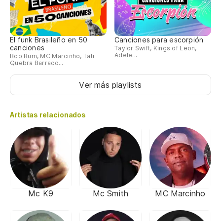
El funk Brasileño en 50
Canciones para escorpión
canciones
Taylor Swift, Kings of Leon,
Adele...
Bob Rum, MC Marcinho, Tati
Quebra Barraco...
Ver más playlists
Artistas relacionados
Mc K9
Mc Smith
MC Marcinho