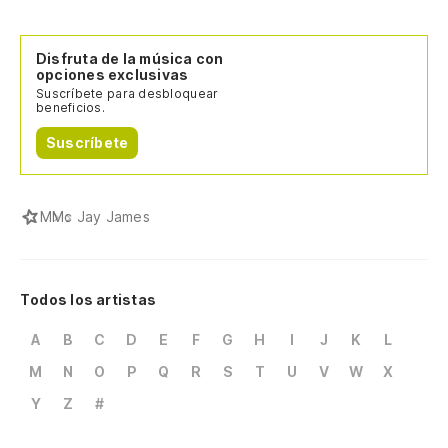
Disfruta de la música con
opciones exclusivas
Suscríbete para desbloquear
beneficios.
Suscríbete
M
Mc Jay James
Todos los artistas
A
B
C
D
E
F
G
H
I
J
K
L
M
N
O
P
Q
R
S
T
U
V
W
X
Y
Z
#