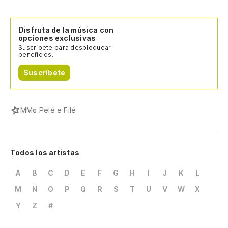
Disfruta de la música con
opciones exclusivas
Suscríbete para desbloquear
beneficios.
Suscríbete
M
Mc Pelé e Filé
Todos los artistas
A
B
C
D
E
F
G
H
I
J
K
L
M
N
O
P
Q
R
S
T
U
V
W
X
Y
Z
#