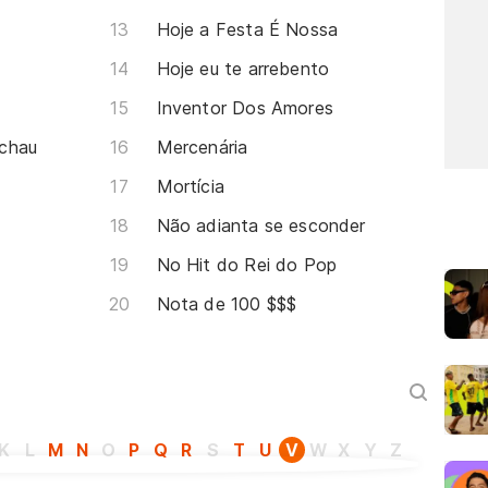
Hoje a Festa É Nossa
Hoje eu te arrebento
Inventor Dos Amores
Tchau
Mercenária
Mortícia
Não adianta se esconder
No Hit do Rei do Pop
Nota de 100 $$$
K
L
M
N
O
P
Q
R
S
T
U
V
W
X
Y
Z