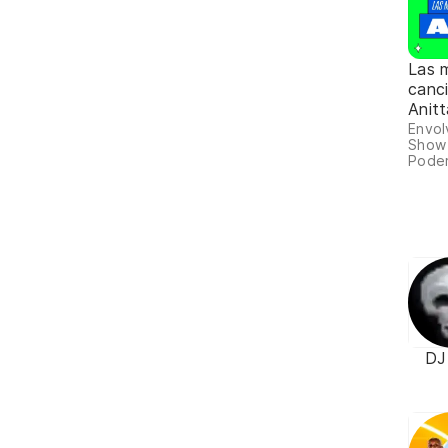
Las 
canc
Anitt
Envol
Show
Poder
DJ