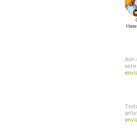
Haw
Aún 
este
envi
Toda
arti
envi