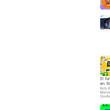
El fu
en 5
Bob 
Marci
Quebr