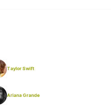
Taylor Swift
Ariana Grande
Helabusador) [explícita]