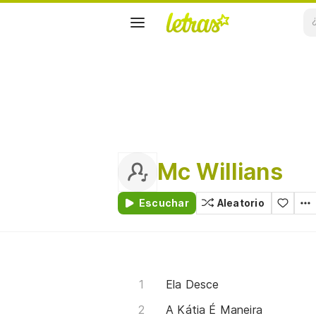
Mc Willians
Escuchar
Aleatorio
Ela Desce
A Kátia É Maneira