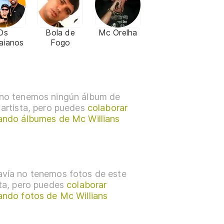
Os
Bola de
Mc Orelha
aianos
Fogo
no tenemos ningún álbum de
 artista, pero puedes
colaborar
ando álbumes de Mc Willians
vía no tenemos fotos de este
sta, pero puedes
colaborar
ando fotos de Mc Willians