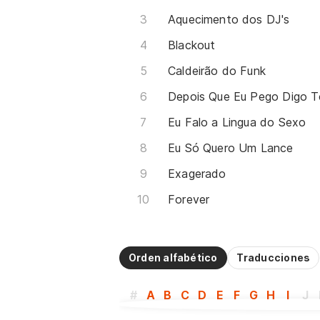
Aquecimento dos DJ's
Blackout
Caldeirão do Funk
Depois Que Eu Pego Digo 
Eu Falo a Lingua do Sexo
Eu Só Quero Um Lance
Exagerado
Forever
Orden alfabético
Traducciones
#
A
B
C
D
E
F
G
H
I
J