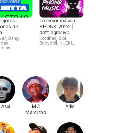
mejores
La mejor música
iones de
PHONK 2024 |
a
drift agresivo
ver, Bang,
Kordhell, Bibi
 das
Babydoll, NUEKI...
osas...
 Asul
MC
Ariis
Marcinho