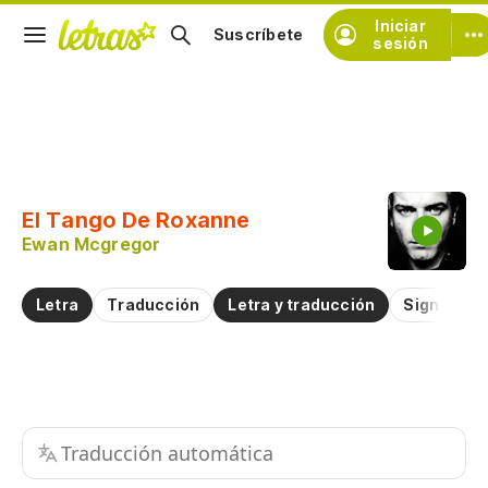
Iniciar
Suscríbete
sesión
Copiar fragmento
Copiar toda la letra
El Tango De Roxanne
Practicar la pronunciación de
Ewan Mcgregor
Comentar sobre este fragmento
Letra
Traducción
Letra y traducción
Significad
Traducción automática