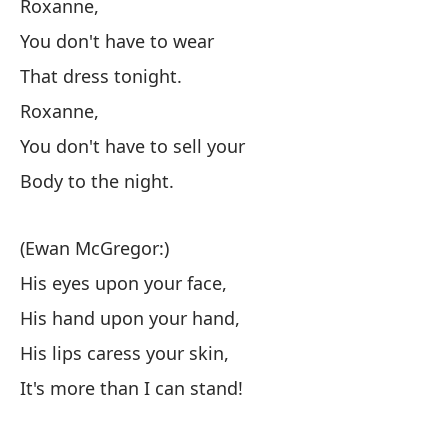
Roxanne,
No
You don't have to wear
That dress tonight.
En
Roxanne,
You don't have to sell your
Ca
Body to the night.
Wa
No
(Ewan McGregor:)
His eyes upon your face,
Es
His hand upon your hand,
His lips caress your skin,
R
It's more than I can stand!
No