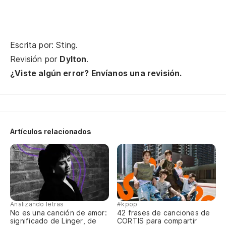
(E
Escrita por: Sting.
Revisión por
Dylton
.
¿P
¿Viste algún error? Envíanos una revisión.
(J
No
Artículos relacionados
En
(E
Analizando letras
#kpop
No es una canción de amor:
42 frases de canciones de
significado de Linger, de
CORTIS para compartir