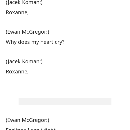
(Jacek Koman:)
Es
Roxanne,
R
(Ewan McGregor:)
Why does my heart cry?
No
Cu
(Jacek Koman:)
Roxanne,
(E
Su
Su
(Ewan McGregor:)