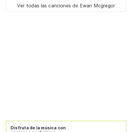
R
Ver todas las canciones
de Ewan Mcgregor
No
Es
R
R
R
Disfruta de la música con