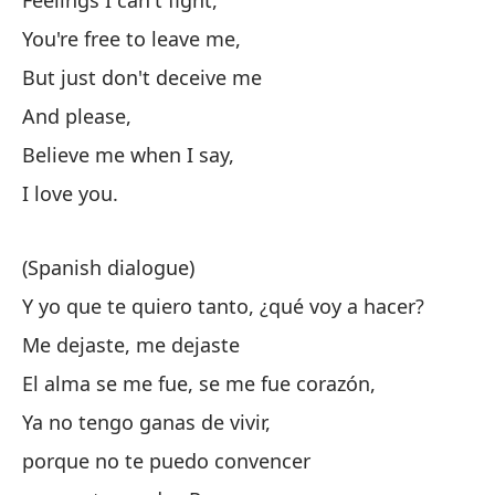
Feelings I can't fight,
Su
You're free to leave me,
Hi
But just don't deceive me
¡E
And please,
It
Believe me when I say,
I love you.
(J
(Spanish dialogue)
R
Y yo que te quiero tanto, ¿qué voy a hacer?
Me dejaste, me dejaste
(E
El alma se me fue, se me fue corazón,
Ya no tengo ganas de vivir,
¿P
porque no te puedo convencer