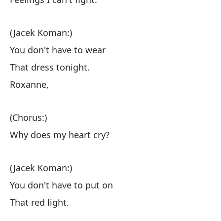
Pe
(Jacek Koman:)
Y 
You don't have to wear
Cr
That dress tonight.
Roxanne,
Yo
(Chorus:)
(D
Why does my heart cry?
Y 
(Jacek Koman:)
Y 
You don't have to put on
Me
That red light.