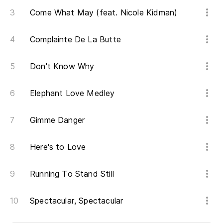
Come What May (feat. Nicole Kidman)
(J
Complainte De La Butte
No
Don't Know Why
Es
Elephant Love Medley
(C
Gimme Danger
Se
Here's to Love
Fe
Running To Stand Still
(J
Spectacular, Spectacular