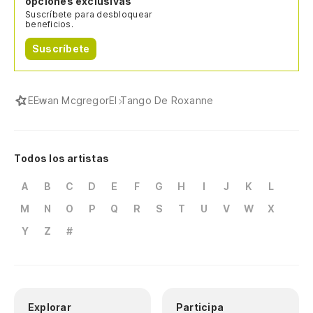
opciones exclusivas
Suscríbete para desbloquear
beneficios.
Suscríbete
E
Ewan Mcgregor
El Tango De Roxanne
Todos los artistas
A
B
C
D
E
F
G
H
I
J
K
L
M
N
O
P
Q
R
S
T
U
V
W
X
Y
Z
#
Explorar
Participa