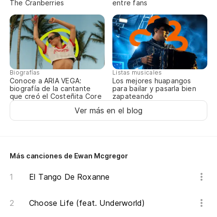
Se
The Cranberries
entre fans
Fe
(J
Biografías
Listas musicales
No
Conoce a ARIA VEGA:
Los mejores huapangos
biografía de la cantante
para bailar y pasarla bien
que creó el Costeñita Core
zapateando
Es
Ver más en el blog
R
Más canciones de Ewan Mcgregor
(C
El Tango De Roxanne
¿P
Choose Life (feat. Underworld)