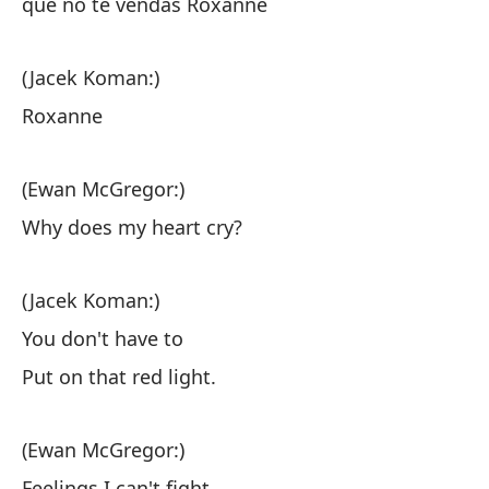
que no te vendas Roxanne
(J
(Jacek Koman:)
R
Roxanne
(Ewan McGregor:)
Why does my heart cry?
(E
(Jacek Koman:)
You don't have to
Se
Put on that red light.
Fe
Er
(Ewan McGregor:)
Feelings I can't fight.