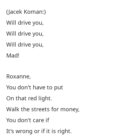
El
(Jacek Koman:)
El
Will drive you,
Will drive you,
(J
Will drive you,
te
Mad!
te
Roxanne,
You don't have to put
te
On that red light.
Walk the streets for money,
¡L
You don't care if
It's wrong or if it is right.
R