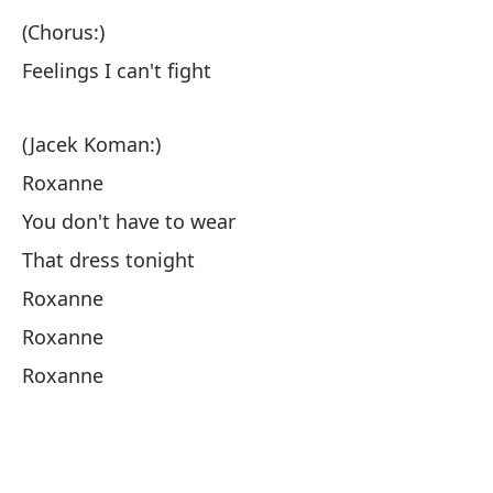
El
(Chorus:)
El
Feelings I can't fight
Ya
(Jacek Koman:)
Ya
Roxanne
po
You don't have to wear
po
That dress tonight
Roxanne
qu
Roxanne
qu
Roxanne
(J
R