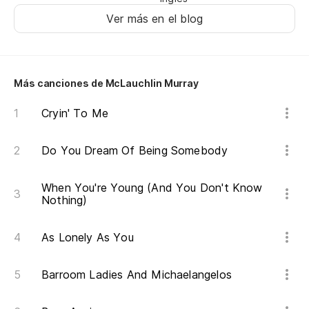
No
Ver más en el blog
¿P
Ca
Más canciones de McLauchlin Murray
En
Cryin' To Me
Th
Do You Dream Of Being Somebody
Ha
Th
When You're Young (And You Don't Know
Nothing)
So
As Lonely As You
St
Barroom Ladies And Michaelangelos
Se