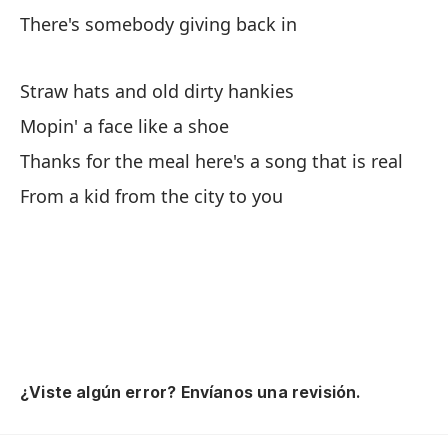
So
There's somebody giving back in
St
Se
Straw hats and old dirty hankies
Mopin' a face like a shoe
Mo
Thanks for the meal here's a song that is real
Gr
From a kid from the city to you
qu
Th
De
Fr
¿Viste algún error? Envíanos una revisión.