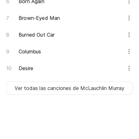
Mo
Born Again
Gr
Brown-Eyed Man
qu
Th
Burned Out Car
De
Columbus
Fr
Desire
Ver todas las canciones
de McLauchlin Murray