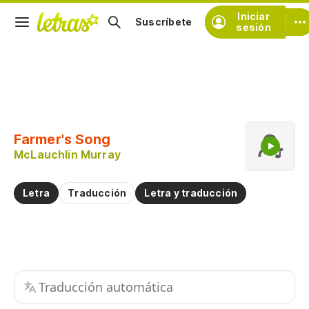
Iniciar
Suscríbete
sesión
Copiar fragmento
Copiar toda la letra
Farmer's Song
Practicar la pronunciación de
McLauchlin Murray
Comentar sobre este fragmento
Letra
Traducción
Letra y traducción
Traducción automática