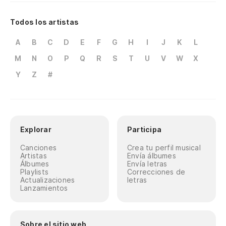
Todos los artistas
A
B
C
D
E
F
G
H
I
J
K
L
M
N
O
P
Q
R
S
T
U
V
W
X
Y
Z
#
Explorar
Participa
Canciones
Crea tu perfil musical
Artistas
Envía álbumes
Álbumes
Envía letras
Playlists
Correcciones de
Actualizaciones
letras
Lanzamientos
Sobre el sitio web