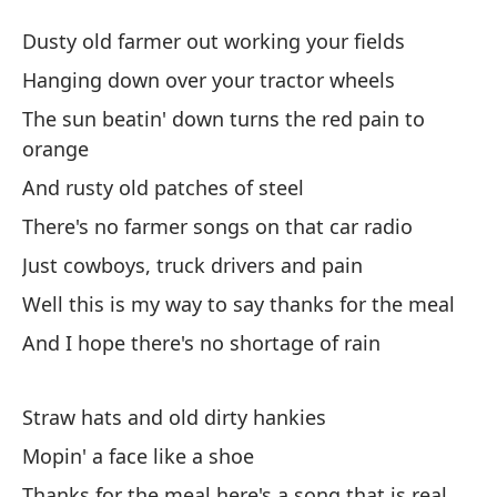
Ca
Dusty old farmer out working your fields
F
Hanging down over your tractor wheels
The sun beatin' down turns the red pain to
Vi
orange
c
And rusty old patches of steel
Du
There's no farmer songs on that car radio
In
Just cowboys, truck drivers and pain
Ha
Well this is my way to say thanks for the meal
And I hope there's no shortage of rain
El
na
Straw hats and old dirty hankies
Th
Mopin' a face like a shoe
Y 
Thanks for the meal here's a song that is real