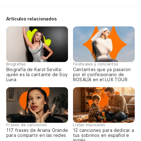
La
Artículos relacionados
pa
Th
La
Th
Biografías
Festivales y conciertos
Biografía de Karol Sevilla:
Cantantes que ya pasaron
quién es la cantante de Soy
por el confesionario de
Au
Luna
ROSALÍA en el LUX TOUR
Th
Y 
An
Frases de canciones
Listas musicales
Ah
117 frases de Ariana Grande
12 canciones para dedicar a
para compartir en las redes
tus sobrinos en español e
inglés