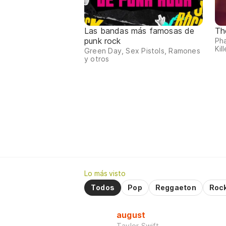
Las bandas más famosas de
Th
punk rock
Ph
Kill
Green Day, Sex Pistols, Ramones
y otros
Lo más visto
Todos
Pop
Reggaeton
Roc
august
Taylor Swift