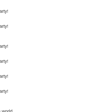
arty!
arty!
arty!
arty!
arty!
arty!
e world