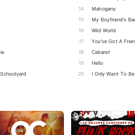
Mahogany
My Boyfriend's Ba
Wild World
You've Got A Frie
ow
Cabaret
Hello
 Schoolyard
I Only Want To Be