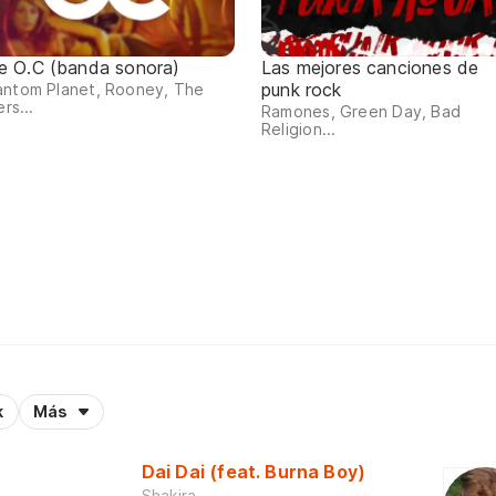
e O.C (banda sonora)
Las mejores canciones de
punk rock
antom Planet, Rooney, The
ers...
Ramones, Green Day, Bad
Religion...
k
Más
Dai Dai (feat. Burna Boy)
Shakira