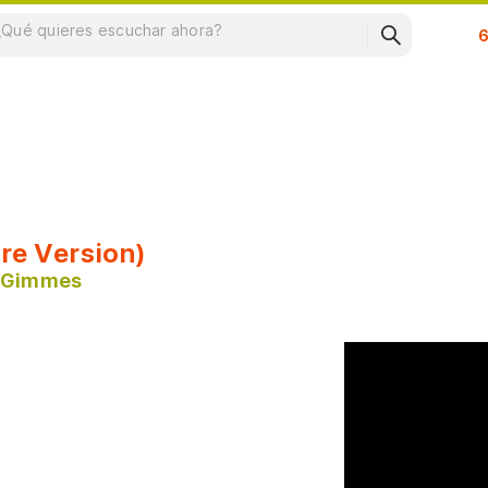
Su
ore Version)
e Gimmes