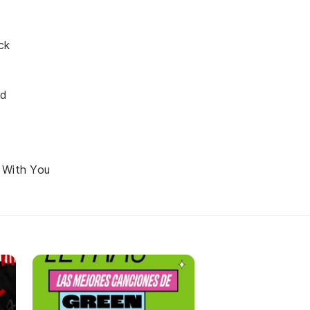
ck
nd
 With You