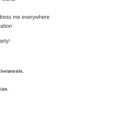
ndress me everywhere
eation
arty!
Envíanoslo.
ión.