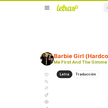
Barbie Girl (Hardc
Me First And The Gimm
Agregar
Letra
Traducción
a
Agregar
favoritos
a
Tamaño
playlist
de la
fuente
Acordes
Imprimir