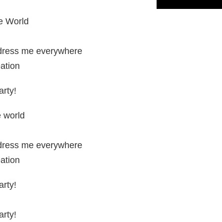
ie World
ndress me everywhere
eation
arty!
e world
ndress me everywhere
eation
arty!
arty!