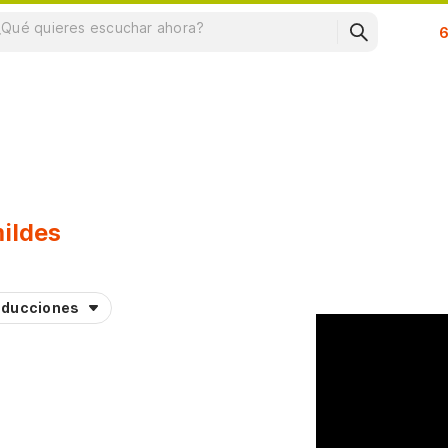
Su
ildes
aducciones