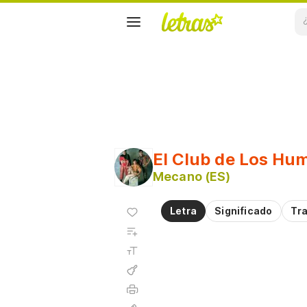
El Club de Los Hum
Mecano (ES)
Agregar
Letra
Significado
Tr
a
Agregar
favoritos
a
Tamaño
playlist
de la
fuente
Acordes
Imprimir