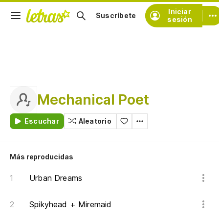
Iniciar
Suscríbete
sesión
Mechanical Poet
Escuchar
Aleatorio
Más reproducidas
Urban Dreams
Spikyhead + Miremaid