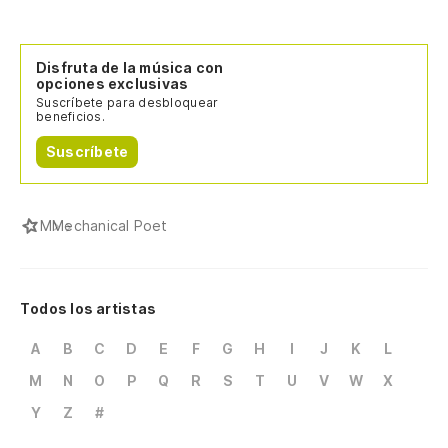
Disfruta de la música con
opciones exclusivas
Suscríbete para desbloquear
beneficios.
Suscríbete
M
Mechanical Poet
Todos los artistas
A
B
C
D
E
F
G
H
I
J
K
L
M
N
O
P
Q
R
S
T
U
V
W
X
Y
Z
#