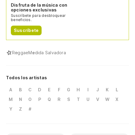
Disfruta de la música con
opciones exclusivas
Suscríbete para desbloquear
beneficios.
Suscríbete
Reggae
Medida Salvadora
Todos los artistas
A
B
C
D
E
F
G
H
I
J
K
L
M
N
O
P
Q
R
S
T
U
V
W
X
Y
Z
#