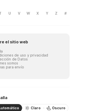
T
U
V
W
X
Y
Z
#
re el sitio web
da
iciones de uso y privacidad
ección de Datos
énes somos
as para envío
alla
Automático
Claro
Oscuro