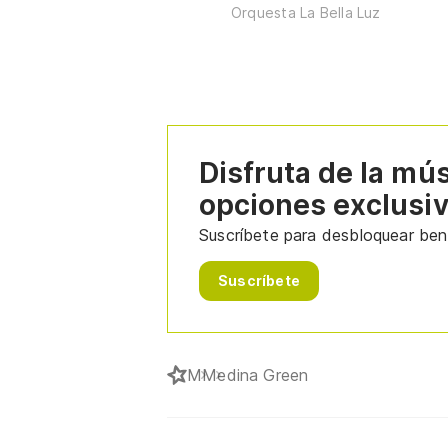
Orquesta La Bella Luz
Disfruta de la mú
opciones exclusi
Suscríbete para desbloquear bene
Suscríbete
M
Medina Green