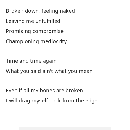
Ma
Broken down, feeling naked
Ki
Leaving me unfulfilled
Promising compromise
De
Championing mediocrity
Br
de
Time and time again
What you said ain't what you mean
C
Even if all my bones are broken
De
I will drag myself back from the edge
Un