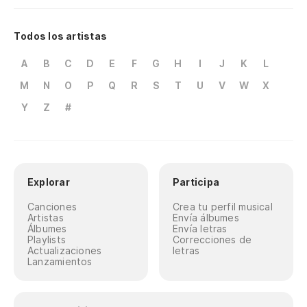
Todos los artistas
A
B
C
D
E
F
G
H
I
J
K
L
M
N
O
P
Q
R
S
T
U
V
W
X
Y
Z
#
Explorar
Participa
Canciones
Crea tu perfil musical
Artistas
Envía álbumes
Álbumes
Envía letras
Playlists
Correcciones de
Actualizaciones
letras
Lanzamientos