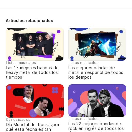
I 
Artículos relacionados
Un
pr
A 
La
Listas musicales
Listas musicales
hu
Las 17 mejores bandas de
Las mejores bandas de
heavy metal de todos los
metal en español de todos
tiempos
los tiempos
Ma
Un
ce
An
Listas musicales
Curiosidades
Las 22 mejores bandas de
Día Mundial del Rock: ¿por
Ar
rock en inglés de todos los
qué esta fecha es tan