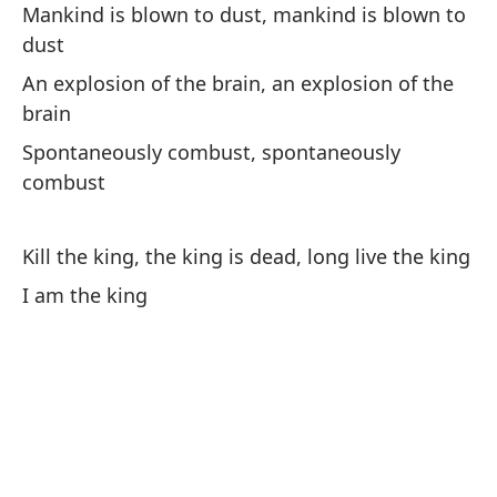
Mankind is blown to dust, mankind is blown to
Yo
dust
I 
An explosion of the brain, an explosion of the
brain
Re
Spontaneously combust, spontaneously
combust
En
In
Kill the king, the king is dead, long live the king
I am the king
Su
Hi
Ge
Ge