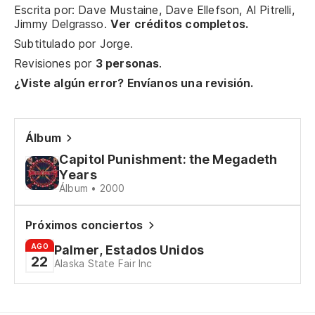
Escrita por: Dave Mustaine, Dave Ellefson, Al Pitrelli,
Un
Jimmy Delgrasso.
Ver créditos completos.
Subtitulado por
Jorge
.
Lo
Revisiones por
3 personas
.
Wh
¿Viste algún error? Envíanos una revisión.
In
Álbum
Ev
Capitol Punishment: the Megadeth
Me
Years
Álbum • 2000
I 
Próximos conciertos
Ma
AGO
Palmer, Estados Unidos
22
Alaska State Fair Inc
Ki
¡Y