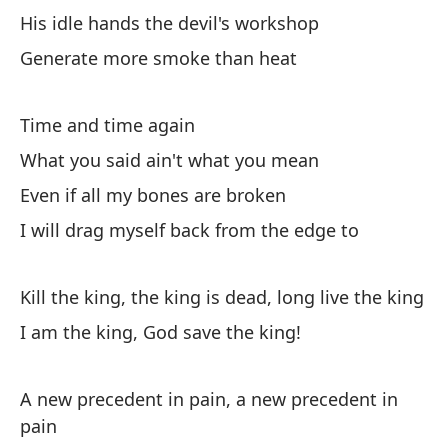
His idle hands the devil's workshop
Ma
Generate more smoke than heat
Ki
¡Y
Time and time again
I 
What you said ain't what you mean
Even if all my bones are broken
Ma
I will drag myself back from the edge to
Ki
Kill the king, the king is dead, long live the king
Yo
I am the king, God save the king!
I 
Ma
A new precedent in pain, a new precedent in
pain
Ki