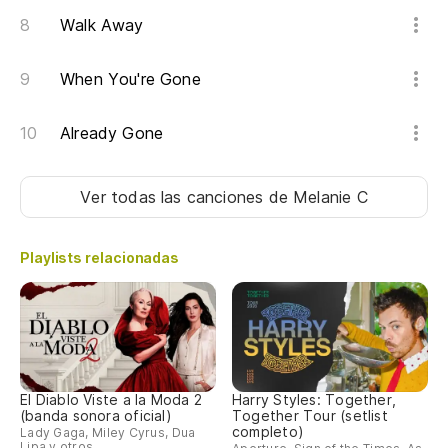
Walk Away
Y 
When You're Gone
An
Va
Already Gone
I'
Ver todas las canciones
de Melanie C
Vi
Playlists relacionadas
Na
No
[d
El Diablo Viste a la Moda 2
Harry Styles: Together,
(banda sonora oficial)
Together Tour (setlist
completo)
Lady Gaga, Miley Cyrus, Dua
Lipa y otros