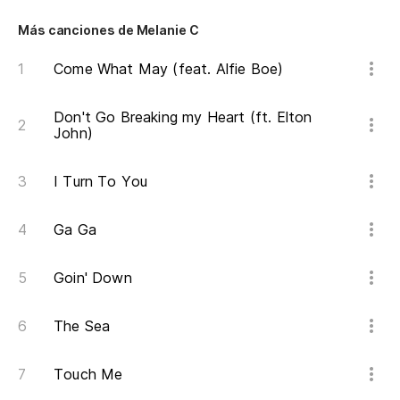
Na
No
Más canciones de Melanie C
Come What May (feat. Alfie Boe)
Y 
Don't Go Breaking my Heart (ft. Elton
An
John)
Mi
I Turn To You
My
Ga Ga
Vi
Goin' Down
¿C
The Sea
(¿
Touch Me
(H