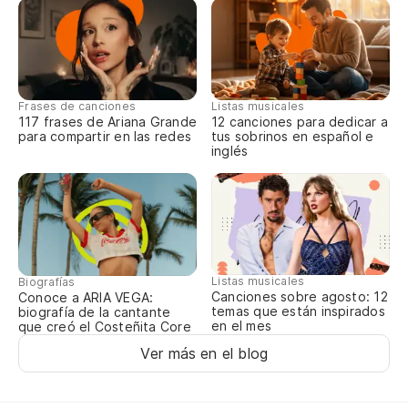
De
Af
So
Frases de canciones
Listas musicales
117 frases de Ariana Grande
12 canciones para dedicar a
I'
para compartir en las redes
tus sobrinos en español e
inglés
Y 
An
Va
Listas musicales
Biografías
Canciones sobre agosto: 12
Conoce a ARIA VEGA:
I'
temas que están inspirados
biografía de la cantante
en el mes
que creó el Costeñita Core
Vi
Ver más en el blog