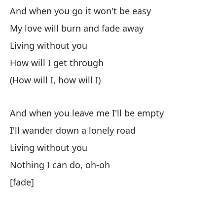
And when you go it won't be easy
Y 
My love will burn and fade away
An
Living without you
Va
How will I get through
I'
(How will I, how will I)
Vi
And when you leave me I'll be empty
I'll wander down a lonely road
Na
Living without you
No
Nothing I can do, oh-oh
Y 
[fade]
An