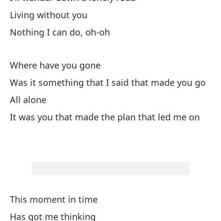
Es
Living without you
Nothing I can do, oh-oh
Me
Where have you gone
De
Was it something that I said that made you go
Af
All alone
So
It was you that made the plan that led me on
I'
Cu
Wh
This moment in time
Va
Has got me thinking