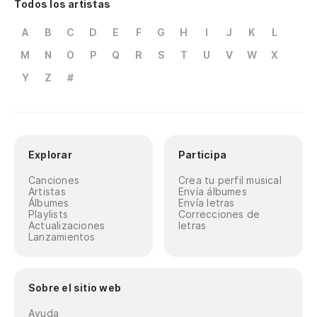
Todos los artistas
A
B
C
D
E
F
G
H
I
J
K
L
M
N
O
P
Q
R
S
T
U
V
W
X
Y
Z
#
Explorar
Participa
Canciones
Crea tu perfil musical
Artistas
Envía álbumes
Álbumes
Envía letras
Playlists
Correcciones de
Actualizaciones
letras
Lanzamientos
Sobre el sitio web
Ayuda