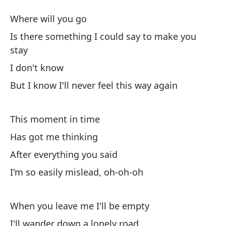
Vi
Where will you go
Li
Is there something I could say to make you
stay
¿A
I don't know
But I know I'll never feel this way again
Ha
qu
This moment in time
Is
Has got me thinking
No
After everything you said
I'm so easily mislead, oh-oh-oh
Pe
ve
When you leave me I'll be empty
Bu
I'll wander down a lonely road