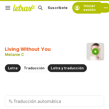
Iniciar
Suscríbete
sesión
Copiar fragmento
Copiar toda la letra
Living Without You
Practicar la pronunciación de
Melanie C
Comentar sobre este fragmento
Letra
Traducción
Letra y traducción
Traducción automática