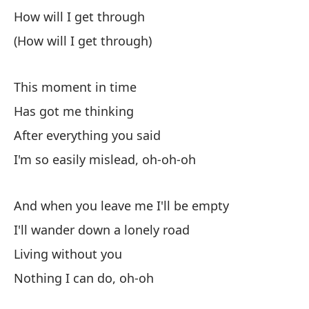
It
How will I get through
(How will I get through)
This moment in time
Has got me thinking
Es
After everything you said
I'm so easily mislead, oh-oh-oh
Me
De
And when you leave me I'll be empty
Af
I'll wander down a lonely road
Living without you
So
Nothing I can do, oh-oh
I'