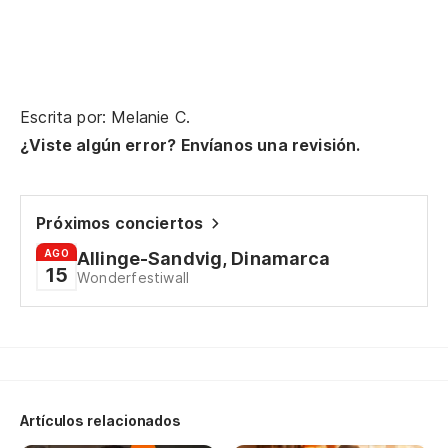
Mi
My
Vi
Escrita por: Melanie C.
¿Viste algún error? Envíanos una revisión.
¿C
Próximos conciertos
¿C
AGO
Allinge-Sandvig, Dinamarca
15
Wonderfestiwall
(¿
Es
Me
Artículos relacionados