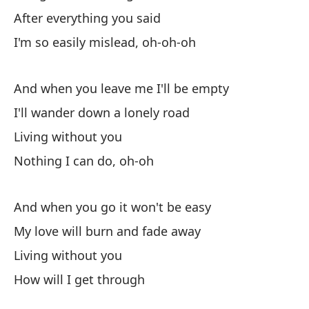
I'
After everything you said
Vi
I'm so easily mislead, oh-oh-oh
Na
And when you leave me I'll be empty
No
I'll wander down a lonely road
Living without you
¿A
Nothing I can do, oh-oh
¿F
And when you go it won't be easy
Wa
My love will burn and fade away
To
Living without you
How will I get through
Fu