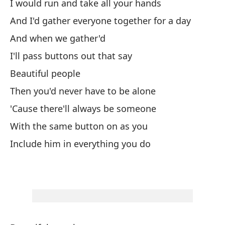
I would run and take all your hands
Co
And I'd gather everyone together for a day
We
And when we gather'd
I'll pass buttons out that say
Y 
Beautiful people
Nu
Then you'd never have to be alone
'Cause there'll always be someone
Pe
With the same button on as you
Include him in everything you do
Qu
We
Si
If