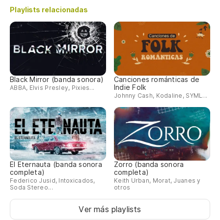
Y 
Playlists relacionadas
Qu
Y 
Black Mirror (banda sonora)
Canciones románticas de
Indie Folk
Qu
ABBA, Elvis Presley, Pixies...
Johnny Cash, Kodaline, SYML...
G
El Eternauta (banda sonora
Zorro (banda sonora
completa)
completa)
Federico Jusid, Intoxicados,
Keith Urban, Morat, Juanes y
Soda Stereo...
otros
Ver más playlists