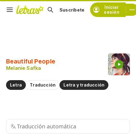
Iniciar
Suscríbete
sesión
Copiar fragmento
Copiar toda la letra
Beautiful People
Practicar la pronunciación de
Melanie Safka
Comentar sobre este fragmento
Letra
Traducción
Letra y traducción
Traducción automática