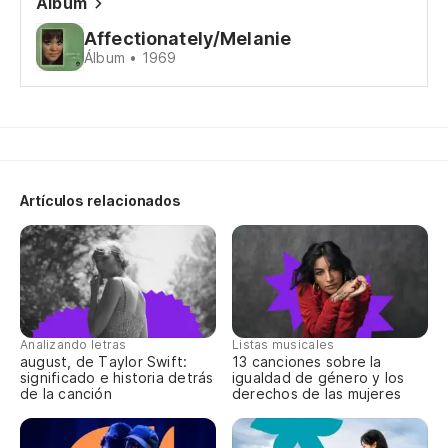
Álbum
Qu
Affectionately/Melanie
Álbum • 1969
G
Te
Yo
Artículos relacionados
Y 
De
Th
Analizando letras
Listas musicales
august, de Taylor Swift:
13 canciones sobre la
Ha
significado e historia detrás
igualdad de género y los
de
de la canción
derechos de las mujeres
I 