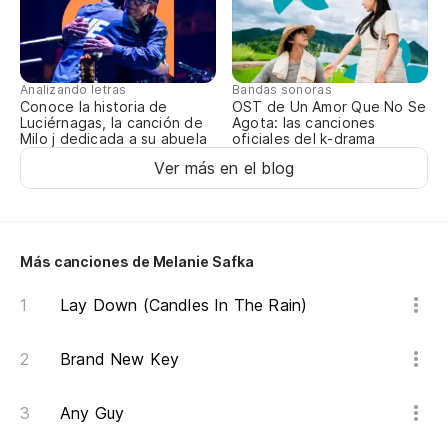
Te
In
Analizando letras
Bandas sonoras
Conoce la historia de
OST de Un Amor Que No Se
Luciérnagas, la canción de
Agota: las canciones
In
Milo j dedicada a su abuela
oficiales del k-drama
Ver más en el blog
Re
Lo
Más canciones de Melanie Safka
Th
Lay Down (Candles In The Rain)
G
Brand New Key
Nu
Any Guy
Ne