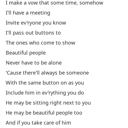
I make a vow that some time, somehow
Po
I'll have a meeting
'C
Invite ev'ryone you know
I'll pass out buttons to
Co
The ones who come to show
Wi
Beautiful people
In
Never have to be alone
In
'Cause there'll always be someone
With the same button on as you
Include him in ev'rything you do
He may be sitting right next to you
He may be beautiful people too
G
And if you take care of him