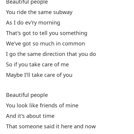
Beautiful people
Co
You ride the same subway
I 
As I do ev'ry morning
Y 
That's got to tell you something
An
We've got so much in common
I go the same direction that you do
Y 
So if you take care of me
Maybe I'll take care of you
Re
I'
Beautiful people
G
You look like friends of mine
And it's about time
En
That someone said it here and now
Th