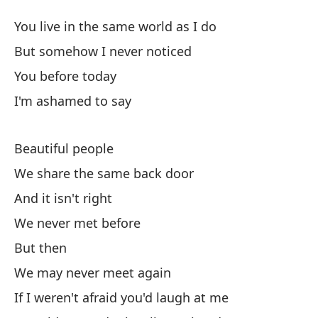
G
You live in the same world as I do
Be
But somehow I never noticed
You before today
Vi
I'm ashamed to say
Yo
Pe
Beautiful people
Bu
We share the same back door
And it isn't right
An
We never met before
Me
But then
We may never meet again
If I weren't afraid you'd laugh at me
G