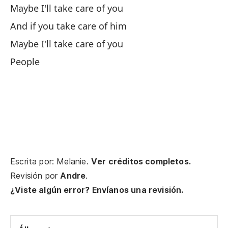
Maybe I'll take care of you
To
And if you take care of him
Co
Maybe I'll take care of you
People
Es
Th
Te
We
Vo
Escrita por: Melanie.
Ver créditos completos.
I 
Revisión por
Andre
.
¿Viste algún error? Envíanos una revisión.
As