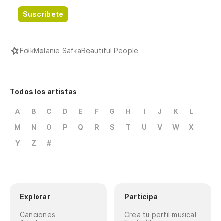
Suscríbete
Folk
Melanie Safka
Beautiful People
Todos los artistas
A
B
C
D
E
F
G
H
I
J
K
L
M
N
O
P
Q
R
S
T
U
V
W
X
Y
Z
#
Explorar
Participa
Canciones
Crea tu perfil musical