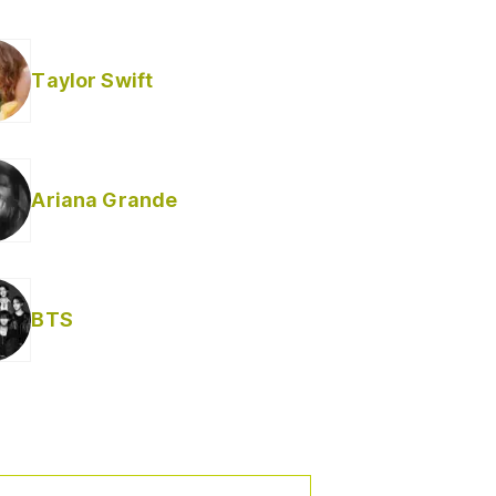
Taylor Swift
Ariana Grande
Helabusador) [explícita]
BTS