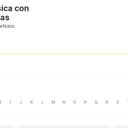
sica con
vas
ficios.
H
I
J
K
L
M
N
O
P
Q
R
S