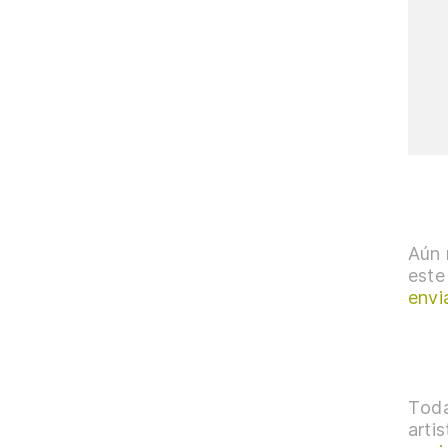
Aún 
este
envi
Toda
arti