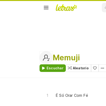
Memuji
Escuchar
Aleatorio
É Só Orar Com Fé