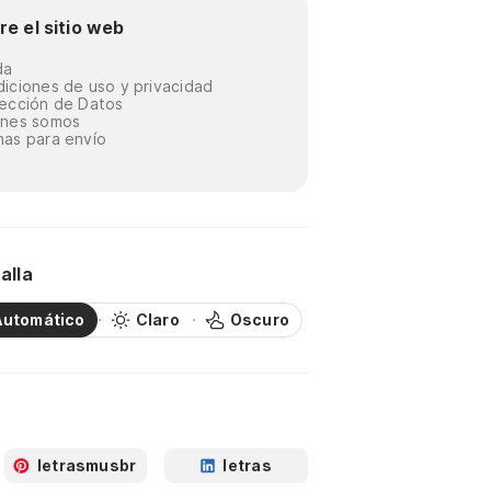
re el sitio web
da
iciones de uso y privacidad
ección de Datos
énes somos
as para envío
alla
Automático
Claro
Oscuro
letrasmusbr
letras