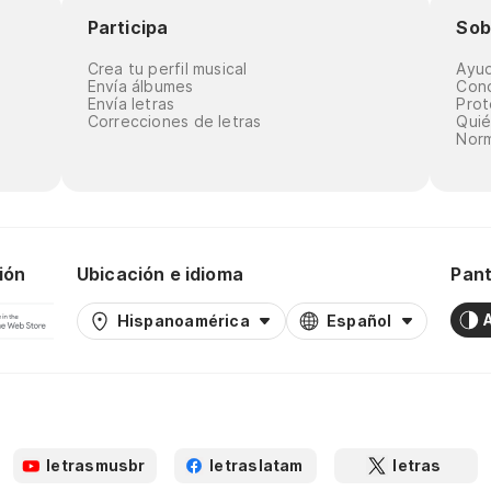
Participa
Sob
Crea tu perfil musical
Ayu
Envía álbumes
Cond
Envía letras
Prot
Correcciones de letras
Qui
Norm
ión
Ubicación e idioma
Pant
Hispanoamérica
Español
letrasmusbr
letraslatam
letras