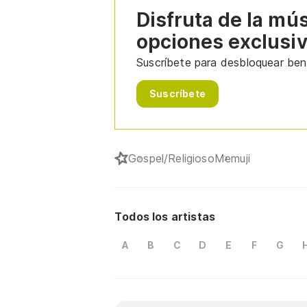
Disfruta de la mú
opciones exclusi
Suscríbete para desbloquear bene
Suscríbete
Gospel/Religioso
Memuji
Todos los artistas
A
B
C
D
E
F
G