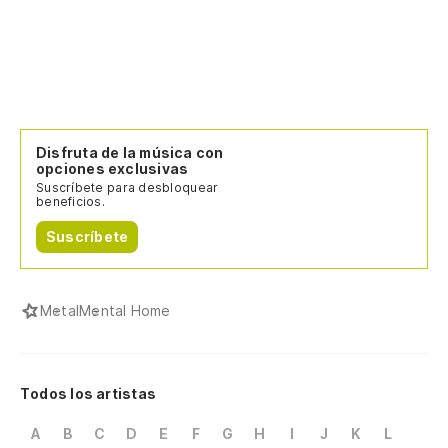
Disfruta de la música con
opciones exclusivas
Suscríbete para desbloquear
beneficios.
Suscríbete
Metal
Mental Home
Todos los artistas
A
B
C
D
E
F
G
H
I
J
K
L