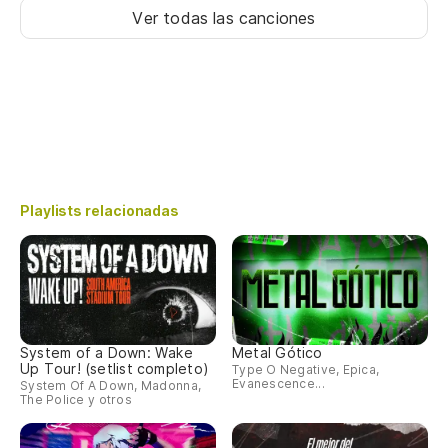
Ver todas las canciones
Playlists relacionadas
System of a Down: Wake
Metal Gótico
Up Tour! (setlist completo)
Type O Negative, Epica,
Evanescence...
System Of A Down, Madonna,
The Police y otros