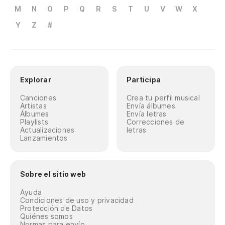
M
N
O
P
Q
R
S
T
U
V
W
X
Y
Z
#
Explorar
Participa
Canciones
Crea tu perfil musical
Artistas
Envía álbumes
Álbumes
Envía letras
Playlists
Correcciones de
Actualizaciones
letras
Lanzamientos
Sobre el sitio web
Ayuda
Condiciones de uso y privacidad
Protección de Datos
Quiénes somos
Normas para envío