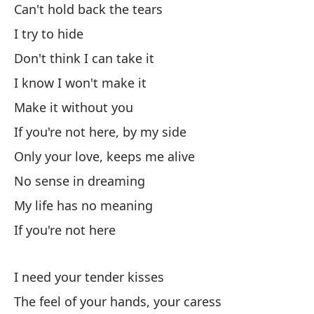
¿C
Can't hold back the tears
Ho
I try to hide
Don't think I can take it
Es
I know I won't make it
Th
Make it without you
La
If you're not here, by my side
pa
Only your love, keeps me alive
Th
No sense in dreaming
My life has no meaning
If you're not here
I need your tender kisses
Ne
The feel of your hands, your caress
I 