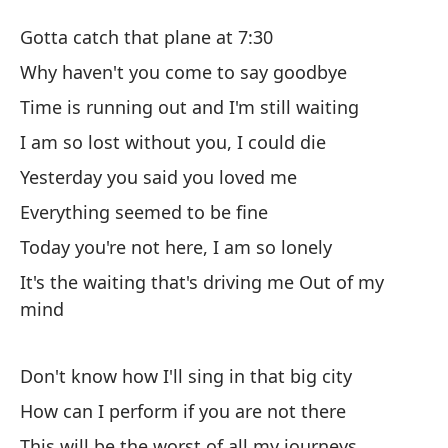
Si
Gotta catch that plane at 7:30
If
Why haven't you come to say goodbye
Time is running out and I'm still waiting
Te
I am so lost without you, I could die
Go
Yesterday you said you loved me
¿P
Everything seemed to be fine
Wh
Today you're not here, I am so lonely
It's the waiting that's driving me Out of my
El
mind
Ti
Es
Don't know how I'll sing in that big city
I 
How can I perform if you are not there
This will be the worst of all my journeys