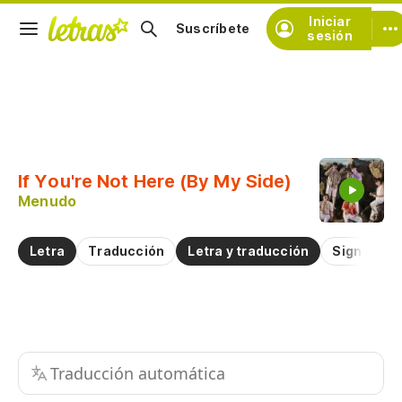
Iniciar
Suscríbete
sesión
Copiar fragmento
Copiar toda la letra
If You're Not Here (By My Side)
Practicar la pronunciación de
Menudo
Comentar sobre este fragmento
Letra
Traducción
Letra y traducción
Significad
Traducción automática