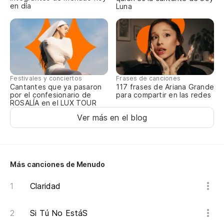
en día
Luna
My
Si
No
Festivales y conciertos
Frases de canciones
Cantantes que ya pasaron
117 frases de Ariana Grande
Ca
por el confesionario de
para compartir en las redes
ROSALÍA en el LUX TOUR
Tr
Ver más en el blog
No
Do
Más canciones de Menudo
Se
Claridad
Si Tú No EstáS
Ha