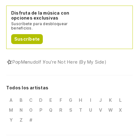
Disfruta de la música con
opciones exclusivas
Suscríbete para desbloquear
beneficios.
Suscríbete
Pop
Menudo
If You're Not Here (By My Side)
Todos los artistas
A
B
C
D
E
F
G
H
I
J
K
L
M
N
O
P
Q
R
S
T
U
V
W
X
Y
Z
#