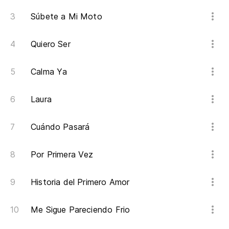
Súbete a Mi Moto
Si
Quiero Ser
So
On
Calma Ya
No
Laura
Mi
Cuándo Pasará
Por Primera Vez
Si
Historia del Primero Amor
Me Sigue Pareciendo Frio