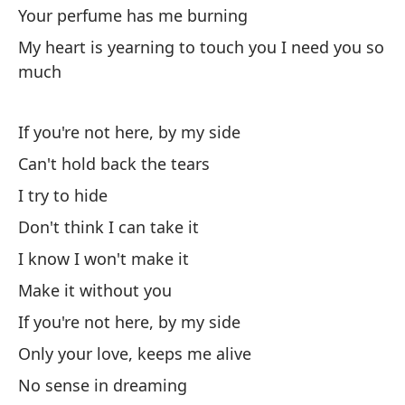
Your perfume has me burning
El
My heart is yearning to touch you I need you so
much
Th
Tu
If you're not here, by my side
Yo
Can't hold back the tears
I try to hide
Mi
Don't think I can take it
My
I know I won't make it
Make it without you
Si
If you're not here, by my side
No
Only your love, keeps me alive
Ca
No sense in dreaming