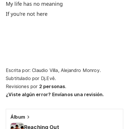
My life has no meaning
Tr
If you're not here
No
Do
Se
Ha
Escrita por: Claudio Villa, Alejandro Monroy.
Subtitulado por
Dj.Evê
.
Si
Revisiones por
2 personas
.
¿Viste algún error? Envíanos una revisión.
So
On
Álbum
No
Reaching Out