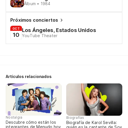
Álbum • 1984
Mi
Próximos conciertos
Si
OCT
Los Ángeles, Estados Unidos
10
YouTube Theater
Ne
I 
El
Artículos relacionados
Th
Tu
Yo
Nostalgia
Biografías
Mi
Descubre cómo están los
Biografía de Karol Sevilla:
integrantes de Menudo hoy
quién es la cantante de Soy