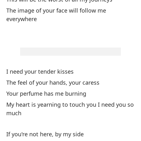
Ay
The image of your face will follow me
Ye
everywhere
to
Ev
Ho
To
I need your tender kisses
The feel of your hands, your caress
Es
Your perfume has me burning
It
My heart is yearning to touch you I need you so
much
No
Do
If you're not here, by my side